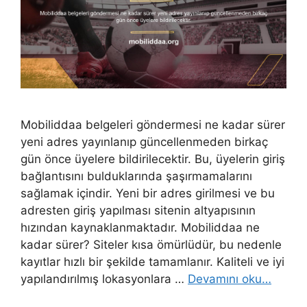
Mobiliddaa belgeleri göndermesi ne kadar sürer
yeni adres yayınlanıp güncellenmeden birkaç
gün önce üyelere bildirilecektir. Bu, üyelerin giriş
bağlantısını bulduklarında şaşırmamalarını
sağlamak içindir. Yeni bir adres girilmesi ve bu
adresten giriş yapılması sitenin altyapısının
hızından kaynaklanmaktadır. Mobiliddaa ne
kadar sürer? Siteler kısa ömürlüdür, bu nedenle
kayıtlar hızlı bir şekilde tamamlanır. Kaliteli ve iyi
yapılandırılmış lokasyonlara …
Devamını oku…