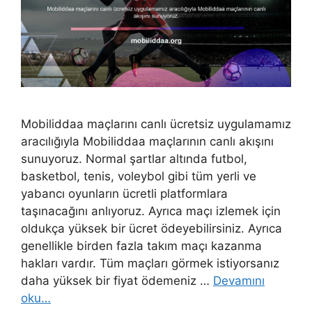
Mobiliddaa maçlarını canlı ücretsiz uygulamamız
aracılığıyla Mobiliddaa maçlarının canlı akışını
sunuyoruz. Normal şartlar altında futbol, ​​
basketbol, ​​tenis, voleybol gibi tüm yerli ve
yabancı oyunların ücretli platformlara
taşınacağını anlıyoruz. Ayrıca maçı izlemek için
oldukça yüksek bir ücret ödeyebilirsiniz. Ayrıca
genellikle birden fazla takım maçı kazanma
hakları vardır. Tüm maçları görmek istiyorsanız
daha yüksek bir fiyat ödemeniz …
Devamını
oku…