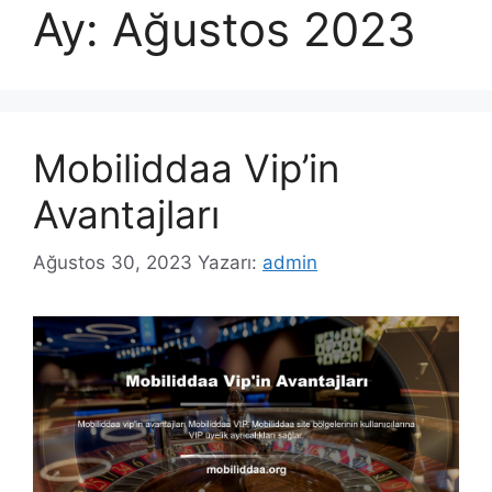
Ay:
Ağustos 2023
Mobiliddaa Vip’in
Avantajları
Ağustos 30, 2023
Yazarı:
admin