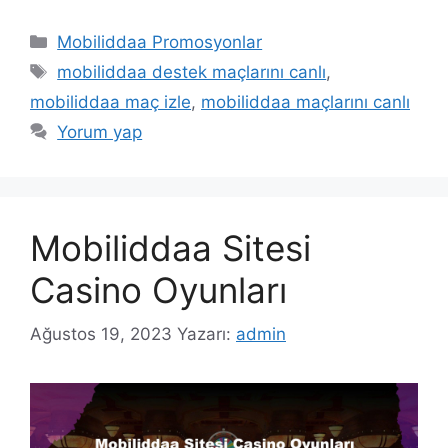
Kategoriler
Mobiliddaa Promosyonlar
Etiketler
mobiliddaa destek maçlarını canlı
,
mobiliddaa maç izle
,
mobiliddaa maçlarını canlı
Yorum yap
Mobiliddaa Sitesi
Casino Oyunları
Ağustos 19, 2023
Yazarı:
admin