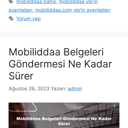
Etiketler
mobiliddaa bahis
,
mobiliddaa vip'in
avantajları
,
mobiliddaa.com vip'in avantajları
Yorum yap
Mobiliddaa Belgeleri
Göndermesi Ne Kadar
Sürer
Ağustos 26, 2023
Yazarı:
admin