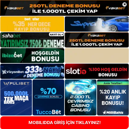
×
MOBILIDDA GİRİŞ İÇİN TIKLAYINIZ!