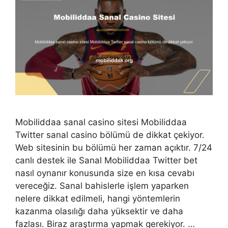
Mobiliddaa sanal casino sitesi Mobiliddaa
Twitter sanal casino bölümü de dikkat çekiyor.
Web sitesinin bu bölümü her zaman açıktır. 7/24
canlı destek ile Sanal Mobiliddaa Twitter bet
nasıl oynanır konusunda size en kısa cevabı
vereceğiz. Sanal bahislerle işlem yaparken
nelere dikkat edilmeli, hangi yöntemlerin
kazanma olasılığı daha yüksektir ve daha
fazlası. Biraz araştırma yapmak gerekiyor. …