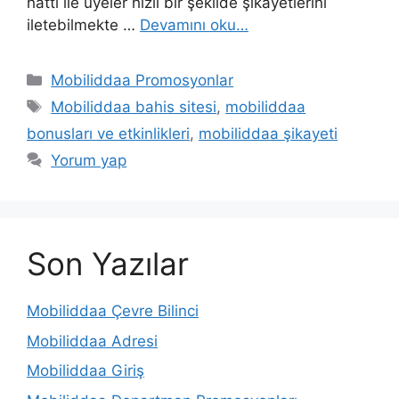
hattı ile üyeler hızlı bir şekilde şikayetlerini
iletebilmekte …
Devamını oku…
Kategoriler
Mobiliddaa Promosyonlar
Etiketler
Mobiliddaa bahis sitesi
,
mobiliddaa
bonusları ve etkinlikleri
,
mobiliddaa şikayeti
Yorum yap
Son Yazılar
Mobiliddaa Çevre Bilinci
Mobiliddaa Adresi
Mobiliddaa Giriş