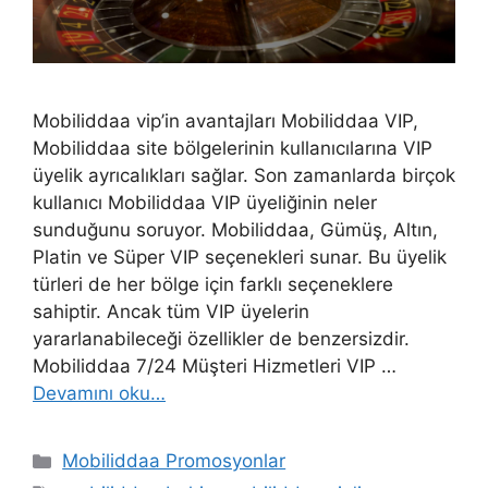
Mobiliddaa vip’in avantajları Mobiliddaa VIP,
Mobiliddaa site bölgelerinin kullanıcılarına VIP
üyelik ayrıcalıkları sağlar. Son zamanlarda birçok
kullanıcı Mobiliddaa VIP üyeliğinin neler
sunduğunu soruyor. Mobiliddaa, Gümüş, Altın,
Platin ve Süper VIP seçenekleri sunar. Bu üyelik
türleri de her bölge için farklı seçeneklere
sahiptir. Ancak tüm VIP üyelerin
yararlanabileceği özellikler de benzersizdir.
Mobiliddaa 7/24 Müşteri Hizmetleri VIP …
Devamını oku…
Kategoriler
Mobiliddaa Promosyonlar