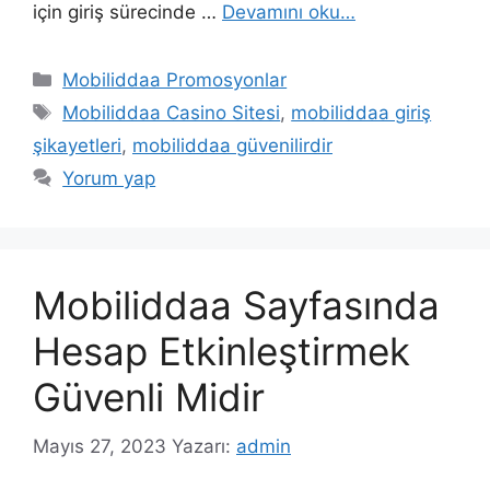
için giriş sürecinde …
Devamını oku…
Kategoriler
Mobiliddaa Promosyonlar
Etiketler
Mobiliddaa Casino Sitesi
,
mobiliddaa giriş
şikayetleri
,
mobiliddaa güvenilirdir
Yorum yap
Mobiliddaa Sayfasında
Hesap Etkinleştirmek
Güvenli Midir
Mayıs 27, 2023
Yazarı:
admin