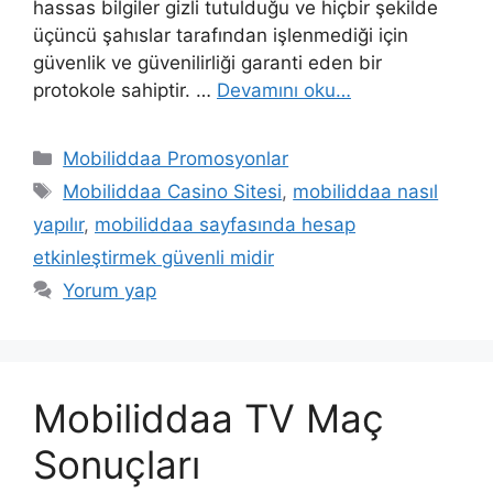
hassas bilgiler gizli tutulduğu ve hiçbir şekilde
üçüncü şahıslar tarafından işlenmediği için
güvenlik ve güvenilirliği garanti eden bir
protokole sahiptir. …
Devamını oku…
Kategoriler
Mobiliddaa Promosyonlar
Etiketler
Mobiliddaa Casino Sitesi
,
mobiliddaa nasıl
yapılır
,
mobiliddaa sayfasında hesap
etkinleştirmek güvenli midir
Yorum yap
Mobiliddaa TV Maç
Sonuçları