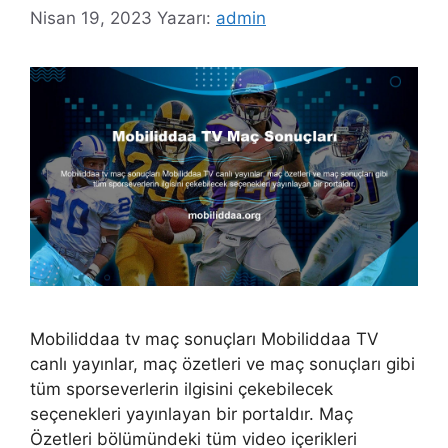
Nisan 19, 2023
Yazarı:
admin
Mobiliddaa tv maç sonuçları Mobiliddaa TV
canlı yayınlar, maç özetleri ve maç sonuçları gibi
tüm sporseverlerin ilgisini çekebilecek
seçenekleri yayınlayan bir portaldır. Maç
Özetleri bölümündeki tüm video içerikleri