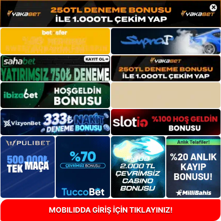
×
MOBILIDDA GİRİŞ İÇİN TIKLAYINIZ!