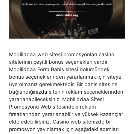
Mobiliddaa web sitesi promosyonları casino
sitelerinin çeşitli bonus seçenekleri vardır.
Mobiliddaa Form Bahis sitesi bölümündeki
bonus seçeneklerinden yararlanmak için siteye
üye olmanız gerekmektedir. Bir bahis sitesine
bağlandığınızda sitenin reklam seçeneklerinden
yararlanabileceksiniz. Mobiliddaa Sitesi
Promosyonu Web sitesindeki reklam
fırsatlarından yararlanabilir ve yüksek kazançlar
elde edebilirsiniz. Casino web sitenizde bir
promosyon yayınlamak için aşağıdaki adımları