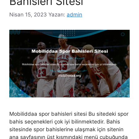
Bahisleri Sitesi
Nisan 15, 2023
Yazarı:
admin
Mobiliddaa spor bahisleri sitesi Bu sitedeki spor
bahis seçenekleri çok iyi bilinmektedir. Bahis
sitesinde spor bahislerine ulaşmak için sitenin
ana sayfasının üst kısmındaki menü çubuğunda