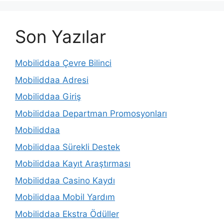
Son Yazılar
Mobiliddaa Çevre Bilinci
Mobiliddaa Adresi
Mobiliddaa Giriş
Mobiliddaa Departman Promosyonları
Mobiliddaa
Mobiliddaa Sürekli Destek
Mobiliddaa Kayıt Araştırması
Mobiliddaa Casino Kaydı
Mobiliddaa Mobil Yardım
Mobiliddaa Ekstra Ödüller