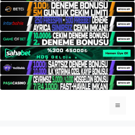
İçeriğe
atla
Menü