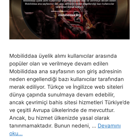
Mobiliddaa üyelik alımı kullanıcılar arasında
popüler olan ve verilmeye devam edilen
Mobiliddaa ana sayfasının son giriş adresinin
neden engellendiği bazı kullanıcılar tarafından
merak ediliyor. Türkçe ve İngilizce web siteleri
dünya çapında sunulmaya devam edebilir,
ancak çevrimiçi bahis sitesi hizmetleri Türkiye’de
ve çeşitli Avrupa ülkelerinde de mevcuttur.
Ancak, bu hizmet ülkenizde yasal olarak
tanınmamaktadır. Bunun nedeni, …
Devamını
oku…