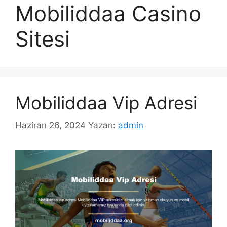
Mobiliddaa Casino
Sitesi
Mobiliddaa Vip Adresi
Haziran 26, 2024
Yazarı:
admin