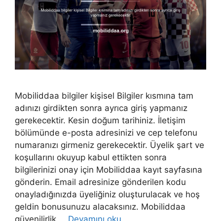
Mobiliddaa bilgiler kişisel Bilgiler kısmına tam
adınızı girdikten sonra ayrıca giriş yapmanız
gerekecektir. Kesin doğum tarihiniz. İletişim
bölümünde e-posta adresinizi ve cep telefonu
numaranızı girmeniz gerekecektir. Üyelik şart ve
koşullarını okuyup kabul ettikten sonra
bilgilerinizi onay için Mobiliddaa kayıt sayfasına
gönderin. Email adresinize gönderilen kodu
onayladığınızda üyeliğiniz oluşturulacak ve hoş
geldin bonusunuzu alacaksınız. Mobiliddaa
güvenilirlik …
Devamını oku…