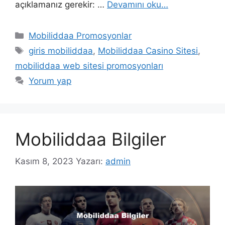
açıklamanız gerekir: …
Devamını oku…
Kategoriler
Mobiliddaa Promosyonlar
Etiketler
giris mobiliddaa
,
Mobiliddaa Casino Sitesi
,
mobiliddaa web sitesi promosyonları
Yorum yap
Mobiliddaa Bilgiler
Kasım 8, 2023
Yazarı:
admin