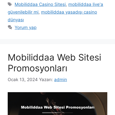
Etiketler
Mobiliddaa Casino Sitesi
,
mobiliddaa live'a
güvenilebilir mi
,
mobiliddaa yasadışı casino
dünyası
Yorum yap
Mobiliddaa Web Sitesi
Promosyonları
Ocak 13, 2024
Yazarı:
admin