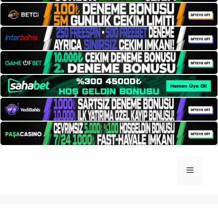
İçeriğe
atla
Menü