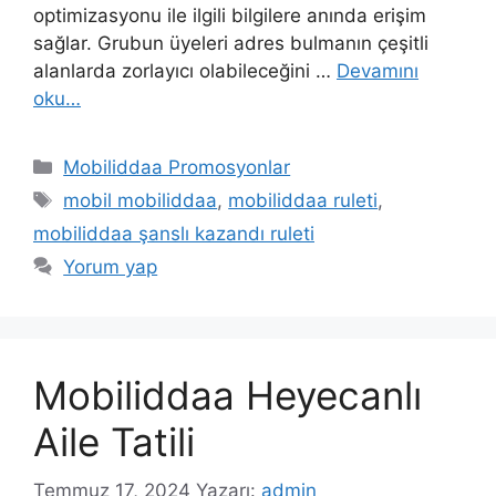
optimizasyonu ile ilgili bilgilere anında erişim
sağlar. Grubun üyeleri adres bulmanın çeşitli
alanlarda zorlayıcı olabileceğini …
Devamını
oku…
Kategoriler
Mobiliddaa Promosyonlar
Etiketler
mobil mobiliddaa
,
mobiliddaa ruleti
,
mobiliddaa şanslı kazandı ruleti
Yorum yap
Mobiliddaa Heyecanlı
Aile Tatili
Temmuz 17, 2024
Yazarı:
admin