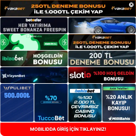
×
MOBILIDDA GİRİŞ İÇİN TIKLAYINIZ!