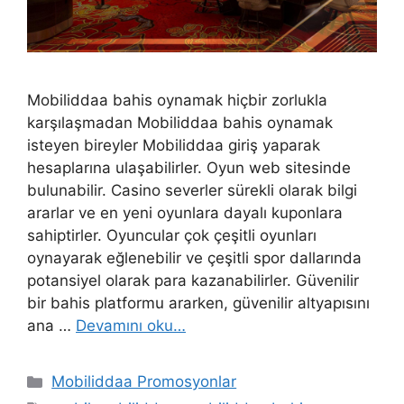
Mobiliddaa bahis oynamak hiçbir zorlukla
karşılaşmadan Mobiliddaa bahis oynamak
isteyen bireyler Mobiliddaa giriş yaparak
hesaplarına ulaşabilirler. Oyun web sitesinde
bulunabilir. Casino severler sürekli olarak bilgi
ararlar ve en yeni oyunlara dayalı kuponlara
sahiptirler. Oyuncular çok çeşitli oyunları
oynayarak eğlenebilir ve çeşitli spor dallarında
potansiyel olarak para kazanabilirler. Güvenilir
bir bahis platformu ararken, güvenilir altyapısını
ana …
Devamını oku…
Kategoriler
Mobiliddaa Promosyonlar