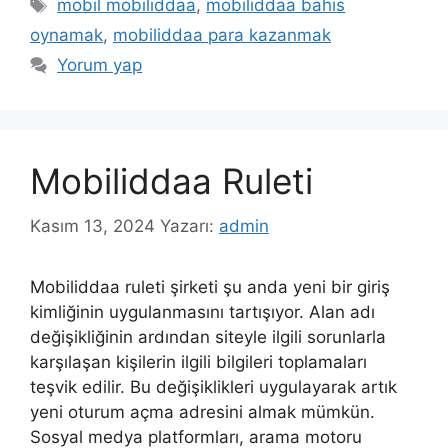
Etiketler
mobil mobiliddaa
,
mobiliddaa bahis
oynamak
,
mobiliddaa para kazanmak
Yorum yap
Mobiliddaa Ruleti
Kasım 13, 2024
Yazarı:
admin
Mobiliddaa ruleti şirketi şu anda yeni bir giriş
kimliğinin uygulanmasını tartışıyor. Alan adı
değişikliğinin ardından siteyle ilgili sorunlarla
karşılaşan kişilerin ilgili bilgileri toplamaları
teşvik edilir. Bu değişiklikleri uygulayarak artık
yeni oturum açma adresini almak mümkün.
Sosyal medya platformları, arama motoru