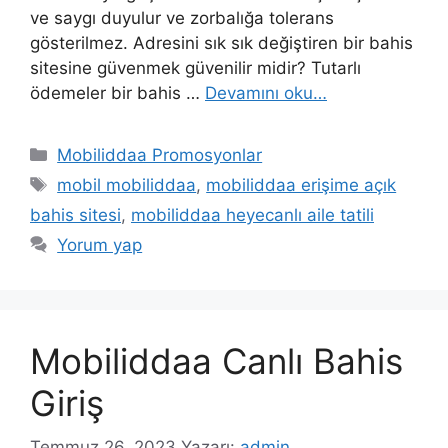
ve saygı duyulur ve zorbalığa tolerans
gösterilmez. Adresini sık sık değiştiren bir bahis
sitesine güvenmek güvenilir midir? Tutarlı
ödemeler bir bahis …
Devamını oku…
Kategoriler
Mobiliddaa Promosyonlar
Etiketler
mobil mobiliddaa
,
mobiliddaa erişime açık
bahis sitesi
,
mobiliddaa heyecanlı aile tatili
Yorum yap
Mobiliddaa Canlı Bahis
Giriş
Temmuz 26, 2023
Yazarı:
admin