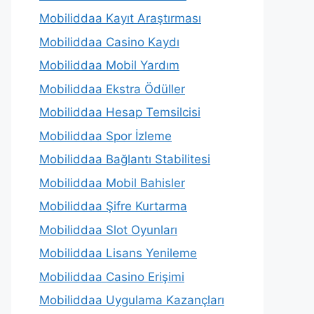
Mobiliddaa Kayıt Araştırması
Mobiliddaa Casino Kaydı
Mobiliddaa Mobil Yardım
Mobiliddaa Ekstra Ödüller
Mobiliddaa Hesap Temsilcisi
Mobiliddaa Spor İzleme
Mobiliddaa Bağlantı Stabilitesi
Mobiliddaa Mobil Bahisler
Mobiliddaa Şifre Kurtarma
Mobiliddaa Slot Oyunları
Mobiliddaa Lisans Yenileme
Mobiliddaa Casino Erişimi
Mobiliddaa Uygulama Kazançları