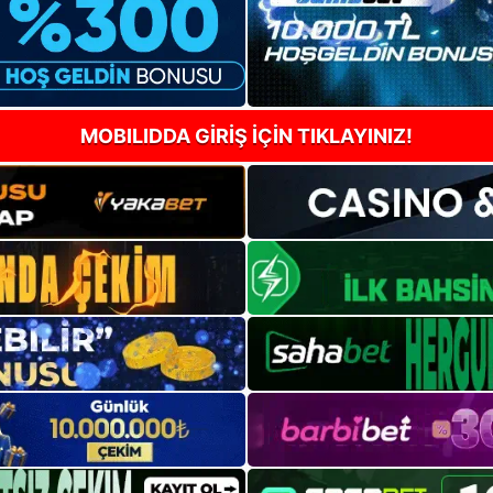
MOBILIDDA GİRİŞ İÇİN TIKLAYINIZ!