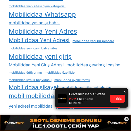
mobiliddaa web sitesi oyun kategorisi
Mobiliddaa Whatsapp
mobiliddaa yasadışı bahis
Mobiliddaa Yeni Adres
Mobiliddaa Yeni Adresi
mobiliddaa yeni bir pencere
mobiliddaa yeni canlı bahis sitesi
Mobiliddaa yeni giriş
Mobiliddaa Yeni Giriş Adresi
mobiliddaa çevrimiçi casino
mobiliddaa ödüyor mu
mobiliddaa özellikleri
mobiliddaa üyelik başvurusu
mobiliddaa üyelik formu
Mobiliddaa şikayet
mobiliddaa şikayet aldı mı
mobil mobiliddaa
twitter mobiliddaa
yeni giris mobiliddaa
yeni adresi mobiliddaa
×