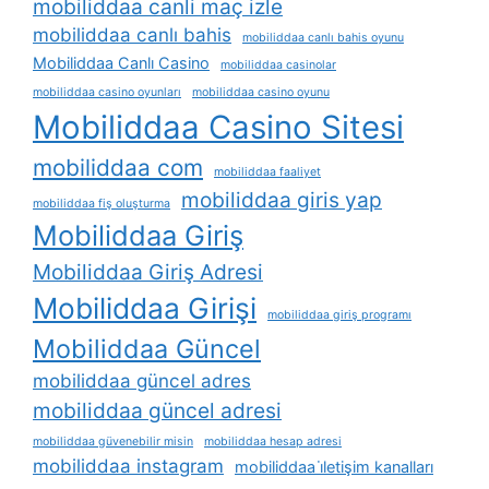
mobiliddaa canli maç izle
mobiliddaa canlı bahis
mobiliddaa canlı bahis oyunu
Mobiliddaa Canlı Casino
mobiliddaa casinolar
mobiliddaa casino oyunları
mobiliddaa casino oyunu
Mobiliddaa Casino Sitesi
mobiliddaa com
mobiliddaa faaliyet
mobiliddaa giris yap
mobiliddaa fiş oluşturma
Mobiliddaa Giriş
Mobiliddaa Giriş Adresi
Mobiliddaa Girişi
mobiliddaa giriş programı
Mobiliddaa Güncel
mobiliddaa güncel adres
mobiliddaa güncel adresi
mobiliddaa güvenebilir misin
mobiliddaa hesap adresi
mobiliddaa instagram
mobiliddaa i̇letişim kanalları