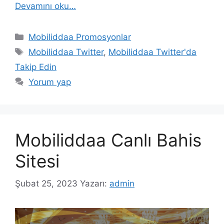
Devamını oku…
Kategoriler
Mobiliddaa Promosyonlar
Etiketler
Mobiliddaa Twitter
,
Mobiliddaa Twitter'da
Takip Edin
Yorum yap
Mobiliddaa Canlı Bahis
Sitesi
Şubat 25, 2023
Yazarı:
admin