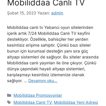
Mobiliddaa Canlı TV
Şubat 15, 2023
Yazarı:
admin
Mobiliddaa canlı tv Yabancı oyun sitelerinden
içerik artık 7/24 Mobiliddaa Canlı TV keyfini
destekliyor. Özellikle, bahisçiler her yerden
kesintisiz erişime sahiptir. Çünkü bazı siteler
bunun için kurumsal desteğin yanı sıra güç
altyapı sistemleri de sağlıyor. Bu siteler arasında
Mobiliddaa canlı yayınları ile öne çıkıyor. Çünkü
dünya çapındaki hayati altyapı sistemleri,
karşılaşmayı kesintisiz izlemenize olanak
sağlıyor. …
Devamını oku…
Kategoriler
Mobiliddaa Promosyonlar
Etiketler
Mobiliddaa Canlı TV
,
Mobiliddaa Yeni Adresi