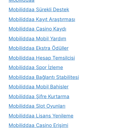
Mobiliddaa Sürekli Destek
Mobiliddaa Kayıt Araştırması
Mobiliddaa Casino Kaydı
Mobiliddaa Mobil Yardım
Mobiliddaa Ekstra Ödüller
Mobiliddaa Hesap Temsilcisi
Mobiliddaa Spor İzleme
Mobiliddaa Bağlantı Stabilitesi
Mobiliddaa Mobil Bahisler
Mobiliddaa Şifre Kurtarma
Mobiliddaa Slot Oyunları
Mobiliddaa Lisans Yenileme
Mobiliddaa Casino Erişimi