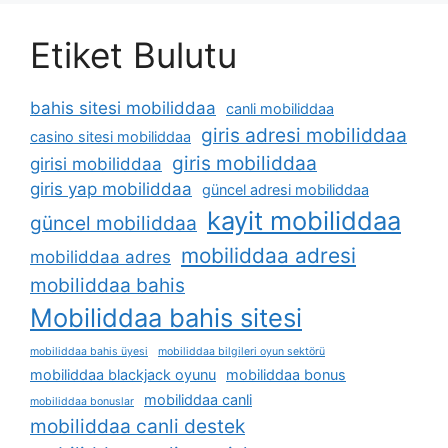
Etiket Bulutu
bahis sitesi mobiliddaa
canli mobiliddaa
giris adresi mobiliddaa
casino sitesi mobiliddaa
giris mobiliddaa
girisi mobiliddaa
giris yap mobiliddaa
güncel adresi mobiliddaa
kayit mobiliddaa
güncel mobiliddaa
mobiliddaa adresi
mobiliddaa adres
mobiliddaa bahis
Mobiliddaa bahis sitesi
mobiliddaa bahis üyesi
mobiliddaa bilgileri oyun sektörü
mobiliddaa blackjack oyunu
mobiliddaa bonus
mobiliddaa canli
mobiliddaa bonuslar
mobiliddaa canli destek