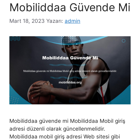
Mobiliddaa Güvende Mi
Mart 18, 2023
Yazarı:
admin
Mobiliddaa güvende mi Mobiliddaa Mobil giriş
adresi düzenli olarak güncellenmelidir.
Mobiliddaa mobil giriş adresi Web sitesi gibi