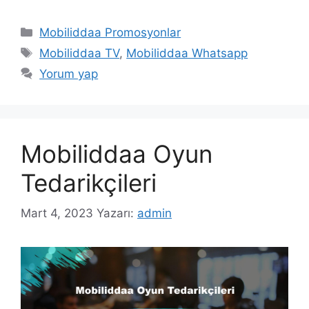
Kategoriler
Mobiliddaa Promosyonlar
Etiketler
Mobiliddaa TV
,
Mobiliddaa Whatsapp
Yorum yap
Mobiliddaa Oyun
Tedarikçileri
Mart 4, 2023
Yazarı:
admin