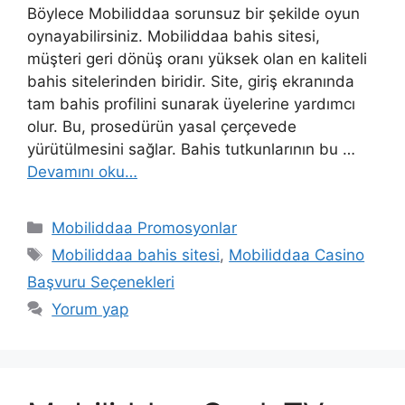
Böylece Mobiliddaa sorunsuz bir şekilde oyun
oynayabilirsiniz. Mobiliddaa bahis sitesi,
müşteri geri dönüş oranı yüksek olan en kaliteli
bahis sitelerinden biridir. Site, giriş ekranında
tam bahis profilini sunarak üyelerine yardımcı
olur. Bu, prosedürün yasal çerçevede
yürütülmesini sağlar. Bahis tutkunlarının bu …
Devamını oku…
Kategoriler
Mobiliddaa Promosyonlar
Etiketler
Mobiliddaa bahis sitesi
,
Mobiliddaa Casino
Başvuru Seçenekleri
Yorum yap