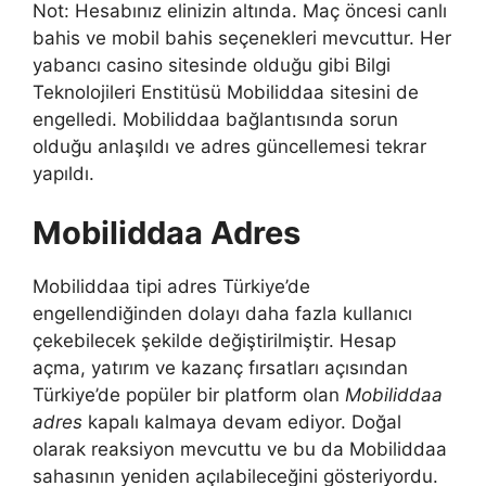
Not: Hesabınız elinizin altında. Maç öncesi canlı
bahis ve mobil bahis seçenekleri mevcuttur. Her
yabancı casino sitesinde olduğu gibi Bilgi
Teknolojileri Enstitüsü Mobiliddaa sitesini de
engelledi. Mobiliddaa bağlantısında sorun
olduğu anlaşıldı ve adres güncellemesi tekrar
yapıldı.
Mobiliddaa Adres
Mobiliddaa tipi adres Türkiye’de
engellendiğinden dolayı daha fazla kullanıcı
çekebilecek şekilde değiştirilmiştir. Hesap
açma, yatırım ve kazanç fırsatları açısından
Türkiye’de popüler bir platform olan
Mobiliddaa
adres
kapalı kalmaya devam ediyor. Doğal
olarak reaksiyon mevcuttu ve bu da Mobiliddaa
sahasının yeniden açılabileceğini gösteriyordu.