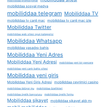
mobiliddaa promosyonlar
mobiliddaa sosyal medya
mobiliddaa telegram
Mobiliddaa TV
mobiliddaa tv canli maç
mobiliddaa tv canli maç izle
Mobiliddaa Twitter
mobiliddaa web sitesi oyun kategorisi
Mobiliddaa Whatsapp
mobiliddaa yasadışı bahis
Mobiliddaa Yeni Adres
Mobiliddaa Yeni Adresi
mobiliddaa yeni bir pencere
mobiliddaa yeni canlı bahis sitesi
Mobiliddaa yeni giriş
Mobiliddaa Yeni Giriş Adresi
mobiliddaa çevrimiçi casino
mobiliddaa ödüyor mu
mobiliddaa özellikleri
mobiliddaa üyelik başvurusu
mobiliddaa üyelik formu
Mobiliddaa şikayet
mobiliddaa şikayet aldı mı