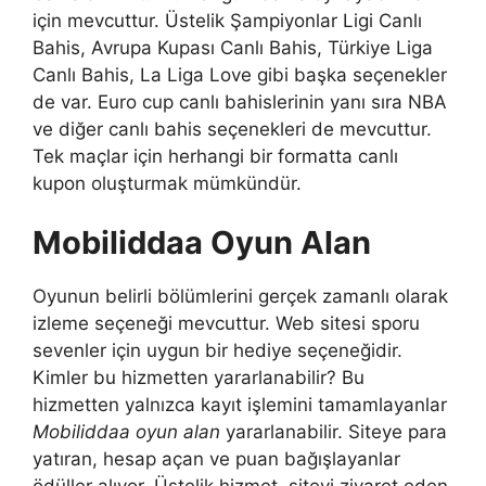
için mevcuttur. Üstelik Şampiyonlar Ligi Canlı
Bahis, Avrupa Kupası Canlı Bahis, Türkiye Liga
Canlı Bahis, La Liga Love gibi başka seçenekler
de var. Euro cup canlı bahislerinin yanı sıra NBA
ve diğer canlı bahis seçenekleri de mevcuttur.
Tek maçlar için herhangi bir formatta canlı
kupon oluşturmak mümkündür.
Mobiliddaa Oyun Alan
Oyunun belirli bölümlerini gerçek zamanlı olarak
izleme seçeneği mevcuttur. Web sitesi sporu
sevenler için uygun bir hediye seçeneğidir.
Kimler bu hizmetten yararlanabilir? Bu
hizmetten yalnızca kayıt işlemini tamamlayanlar
Mobiliddaa oyun alan
yararlanabilir. Siteye para
yatıran, hesap açan ve puan bağışlayanlar