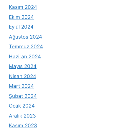
Kasım 2024
Ekim 2024
Eylül 2024
Ağustos 2024
Temmuz 2024
Haziran 2024
Mayıs 2024
Nisan 2024
Mart 2024
Şubat 2024
Ocak 2024
Aralık 2023
Kasım 2023