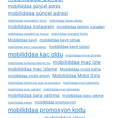
mobiliddaa güncel adres
mobiliddaa güncel adresi
mobiliddaa güvenebilir misin
mobiliddaa hesap adresi
mobiliddaa instagram
mobiliddaa i̇letişim kanalları
mobiliddaa i̇nanabiliyor musun
mobiliddaa i̇nteraktif formu
Mobiliddaa kayıt
mobiliddaa kayıt olmak
mobiliddaa kayıt süreci
mobiliddaa kayıt seçenekleri
mobiliddaa kaç oldu
mobiliddaa kişisel bilgileri
mobiliddaa maç izle
mobiliddaa kullanma ödüyor mu
mobiliddaa maç izleme
Mobiliddaa mobil bahis
Mobiliddaa Mobil Giriş
mobiliddaa mobil erişim
mobiliddaa online üye olun ve kaydolun
mobiliddaa oyun kategorisi
mobiliddaa oyun sektörü
mobiliddaa oyun talimatları
mobiliddaa para yatirma
mobiliddaa para çekme
mobiliddaa promosyon
mobiliddaa pokeri
mobiliddaa promosyon kodu
mobiliddaa sitesi