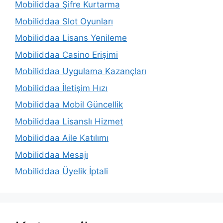
Mobiliddaa Şifre Kurtarma
Mobiliddaa Slot Oyunları
Mobiliddaa Lisans Yenileme
Mobiliddaa Casino Erişimi
Mobiliddaa Uygulama Kazançları
Mobiliddaa İletişim Hızı
Mobiliddaa Mobil Güncellik
Mobiliddaa Lisanslı Hizmet
Mobiliddaa Aile Katılımı
Mobiliddaa Mesajı
Mobiliddaa Üyelik İptali