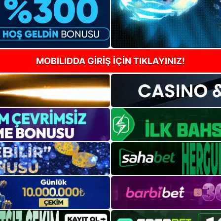
MOBILIDDA GİRİŞ İÇİN TIKLAYINIZ!