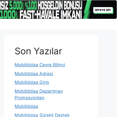
Son Yazılar
Mobiliddaa Çevre Bilinci
Mobiliddaa Adresi
Mobiliddaa Giriş
Mobiliddaa Departman
Promosyonları
Mobiliddaa
Mobiliddaa Sürekli Destek