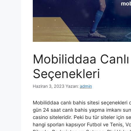
Mobiliddaa Canlı 
Seçenekleri
Haziran 3, 2023
Yazarı:
admin
Mobiliddaa canlı bahis sitesi seçenekleri d
gün 24 saat canlı bahis yapma imkanı sunm
casino siteleridir. Peki bu tür siteler için 
hangi sporları kapsıyor Futbol ve Tenis, Vo