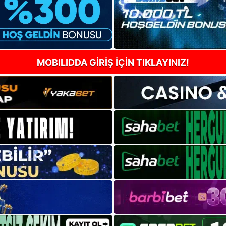
MOBILIDDA GİRİŞ İÇİN TIKLAYINIZ!