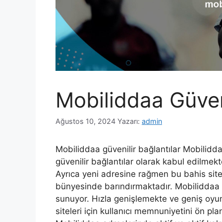
Mobiliddaa Güveni
Ağustos 10, 2024
Yazarı:
admin
Mobiliddaa güvenilir bağlantılar Mobilidd
güvenilir bağlantılar olarak kabul edilmekte
Ayrıca yeni adresine rağmen bu bahis sitesi 
bünyesinde barındırmaktadır. Mobiliddaa 
sunuyor. Hızla genişlemekte ve geniş oyun
siteleri için kullanıcı memnuniyetini ön pl