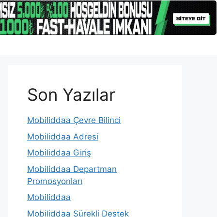
Son Yazılar
Mobiliddaa Çevre Bilinci
Mobiliddaa Adresi
Mobiliddaa Giriş
Mobiliddaa Departman
Promosyonları
Mobiliddaa
Mobiliddaa Sürekli Destek