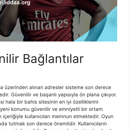
lir Bağlantılar
aa üzerinden alınan adresler sisteme son derece
dir. Güvenilir ve başarılı yapısıyla ön plana çıkıyor.
hala bir bahis sitesinin en iyi özelliklerini
yeni konumu güvenilir ve emniyetli bir ortam
 içeriğiyle kullanıcıları memnun etmektedir. Oyun
anda tutmak son derece önemlidir. Kullanıcıların