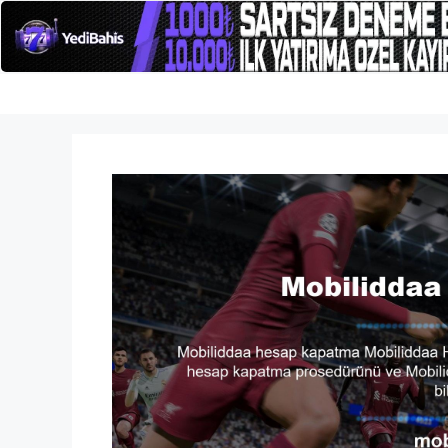
İçeriğe
atla