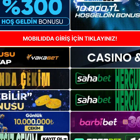
MOBILIDDA GİRİŞ İÇİN TIKLAYINIZ!