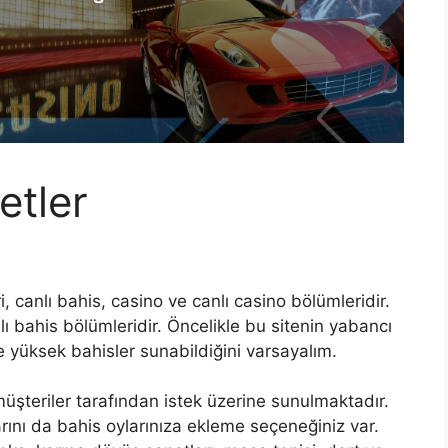
etler
, canlı bahis, casino ve canlı casino bölümleridir.
lı bahis bölümleridir. Öncelikle bu sitenin yabancı
e yüksek bahisler sunabildiğini varsayalım.
müşteriler tarafından istek üzerine sunulmaktadır.
arını da bahis oylarınıza ekleme seçeneğiniz var.