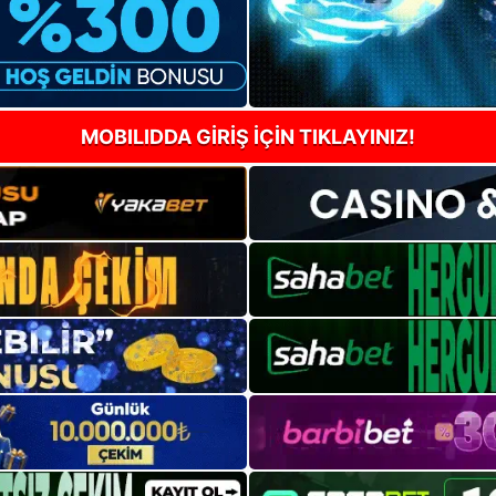
MOBILIDDA GİRİŞ İÇİN TIKLAYINIZ!