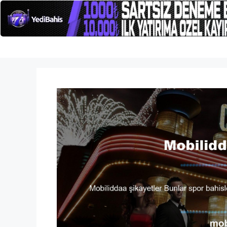
İçeriğe
atla