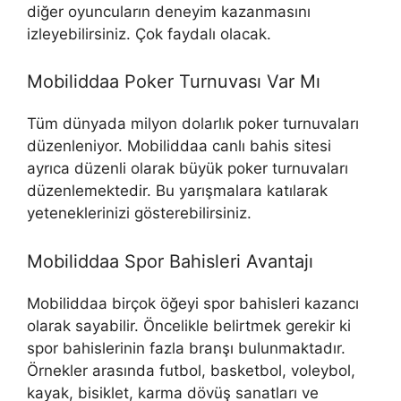
diğer oyuncuların deneyim kazanmasını
izleyebilirsiniz. Çok faydalı olacak.
Mobiliddaa Poker Turnuvası Var Mı
Tüm dünyada milyon dolarlık poker turnuvaları
düzenleniyor. Mobiliddaa canlı bahis sitesi
ayrıca düzenli olarak büyük poker turnuvaları
düzenlemektedir. Bu yarışmalara katılarak
yeteneklerinizi gösterebilirsiniz.
Mobiliddaa Spor Bahisleri Avantajı
Mobiliddaa birçok öğeyi spor bahisleri kazancı
olarak sayabilir. Öncelikle belirtmek gerekir ki
spor bahislerinin fazla branşı bulunmaktadır.
Örnekler arasında futbol, ​​basketbol, ​​voleybol,
kayak, bisiklet, karma dövüş sanatları ve