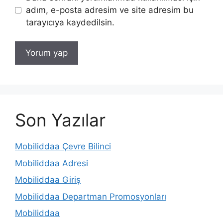
adım, e-posta adresim ve site adresim bu
tarayıcıya kaydedilsin.
Son Yazılar
Mobiliddaa Çevre Bilinci
Mobiliddaa Adresi
Mobiliddaa Giriş
Mobiliddaa Departman Promosyonları
Mobiliddaa