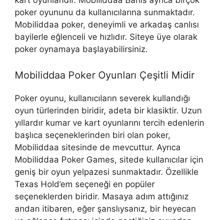
poker oyununu da kullanıcılarına sunmaktadır.
Mobiliddaa poker, deneyimli ve arkadaş canlısı
bayilerle eğlenceli ve hızlıdır. Siteye üye olarak
poker oynamaya başlayabilirsiniz.
Mobiliddaa Poker Oyunları Çeşitli Midir
Poker oyunu, kullanıcıların severek kullandığı
oyun türlerinden biridir, adeta bir klasiktir. Uzun
yıllardır kumar ve kart oyunlarını tercih edenlerin
başlıca seçeneklerinden biri olan poker,
Mobiliddaa sitesinde de mevcuttur. Ayrıca
Mobiliddaa Poker Games, sitede kullanıcılar için
geniş bir oyun yelpazesi sunmaktadır. Özellikle
Texas Hold’em seçeneği en popüler
seçeneklerden biridir. Masaya adım attığınız
andan itibaren, eğer şanslıysanız, bir heyecan