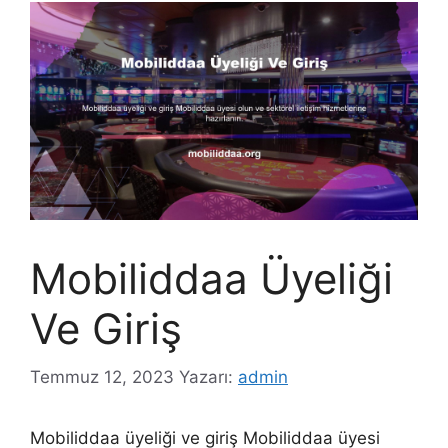
Mobiliddaa Üyeliği
Ve Giriş
Temmuz 12, 2023
Yazarı:
admin
Mobiliddaa üyeliği ve giriş Mobiliddaa üyesi