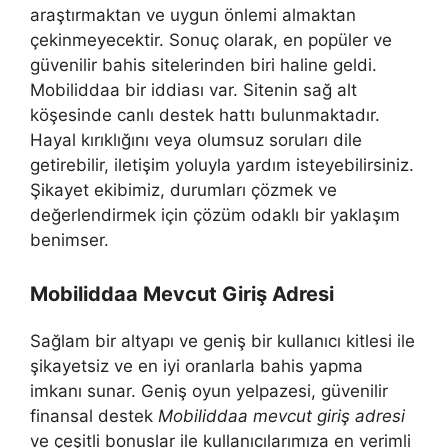
araştırmaktan ve uygun önlemi almaktan
çekinmeyecektir. Sonuç olarak, en popüler ve
güvenilir bahis sitelerinden biri haline geldi.
Mobiliddaa bir iddiası var. Sitenin sağ alt
köşesinde canlı destek hattı bulunmaktadır.
Hayal kırıklığını veya olumsuz soruları dile
getirebilir, iletişim yoluyla yardım isteyebilirsiniz.
Şikayet ekibimiz, durumları çözmek ve
değerlendirmek için çözüm odaklı bir yaklaşım
benimser.
Mobiliddaa Mevcut Giriş Adresi
Sağlam bir altyapı ve geniş bir kullanıcı kitlesi ile
şikayetsiz ve en iyi oranlarla bahis yapma
imkanı sunar. Geniş oyun yelpazesi, güvenilir
finansal destek
Mobiliddaa mevcut giriş adresi
ve çeşitli bonuslar ile kullanıcılarımıza en verimli