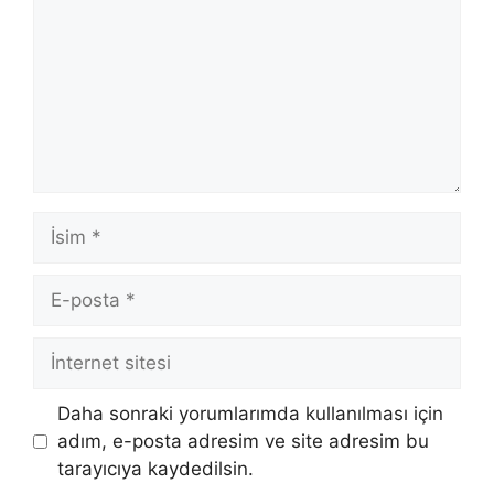
İsim
E-
posta
İnternet
sitesi
Daha sonraki yorumlarımda kullanılması için
adım, e-posta adresim ve site adresim bu
tarayıcıya kaydedilsin.