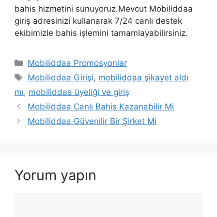
bahis hizmetini sunuyoruz.Mevcut Mobiliddaa
giriş adresinizi kullanarak 7/24 canlı destek
ekibimizle bahis işlemini tamamlayabilirsiniz.
Kategoriler
Mobiliddaa Promosyonlar
Etiketler
Mobiliddaa Girişi
,
mobiliddaa şikayet aldı
mı
,
mobiliddaa üyeliği ve giriş
Mobiliddaa Canlı Bahis Kazanabilir Mi
Mobiliddaa Güvenilir Bir Şirket Mi
Yorum yapın
Yorum