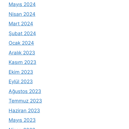
Mayıs 2024
Nisan 2024
Mart 2024
Şubat 2024
Ocak 2024
Aralık 2023
Kasım 2023
Ekim 2023
Eylül 2023
Ağustos 2023
Temmuz 2023
Haziran 2023
Mayıs 2023