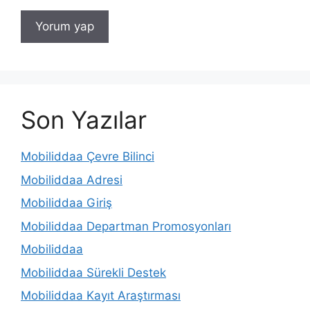
Son Yazılar
Mobiliddaa Çevre Bilinci
Mobiliddaa Adresi
Mobiliddaa Giriş
Mobiliddaa Departman Promosyonları
Mobiliddaa
Mobiliddaa Sürekli Destek
Mobiliddaa Kayıt Araştırması