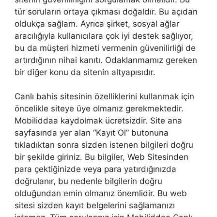
tür soruların ortaya çıkması doğaldır. Bu açıdan
oldukça sağlam. Ayrıca şirket, sosyal ağlar
aracılığıyla kullanıcılara çok iyi destek sağlıyor,
bu da müşteri hizmeti vermenin güvenilirliği de
artırdığının nihai kanıtı. Odaklanmamız gereken
bir diğer konu da sitenin altyapısıdır.
Canlı bahis sitesinin özelliklerini kullanmak için
öncelikle siteye üye olmanız gerekmektedir.
Mobiliddaa kaydolmak ücretsizdir. Site ana
sayfasında yer alan “Kayıt Ol” butonuna
tıkladıktan sonra sizden istenen bilgileri doğru
bir şekilde giriniz. Bu bilgiler, Web Sitesinden
para çektiğinizde veya para yatırdığınızda
doğrulanır, bu nedenle bilgilerin doğru
olduğundan emin olmanız önemlidir. Bu web
sitesi sizden kayıt belgelerini sağlamanızı