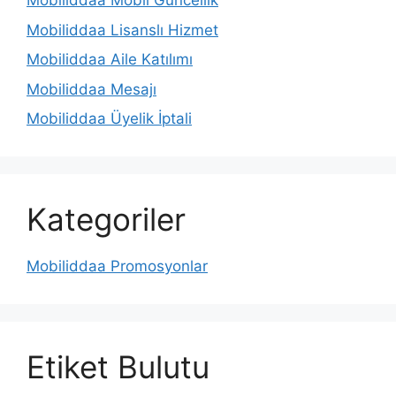
Mobiliddaa Mobil Güncellik
Mobiliddaa Lisanslı Hizmet
Mobiliddaa Aile Katılımı
Mobiliddaa Mesajı
Mobiliddaa Üyelik İptali
Kategoriler
Mobiliddaa Promosyonlar
Etiket Bulutu