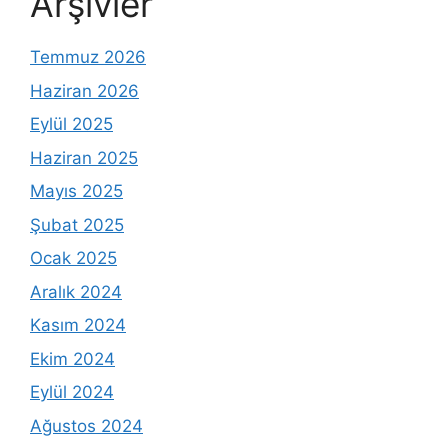
Arşivler
Temmuz 2026
Haziran 2026
Eylül 2025
Haziran 2025
Mayıs 2025
Şubat 2025
Ocak 2025
Aralık 2024
Kasım 2024
Ekim 2024
Eylül 2024
Ağustos 2024