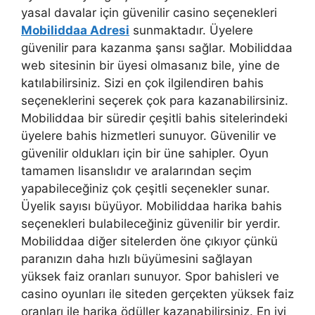
yasal davalar için güvenilir casino seçenekleri
Mobiliddaa Adresi
sunmaktadır. Üyelere
güvenilir para kazanma şansı sağlar. Mobiliddaa
web sitesinin bir üyesi olmasanız bile, yine de
katılabilirsiniz. Sizi en çok ilgilendiren bahis
seçeneklerini seçerek çok para kazanabilirsiniz.
Mobiliddaa bir süredir çeşitli bahis sitelerindeki
üyelere bahis hizmetleri sunuyor. Güvenilir ve
güvenilir oldukları için bir üne sahipler. Oyun
tamamen lisanslıdır ve aralarından seçim
yapabileceğiniz çok çeşitli seçenekler sunar.
Üyelik sayısı büyüyor. Mobiliddaa harika bahis
seçenekleri bulabileceğiniz güvenilir bir yerdir.
Mobiliddaa diğer sitelerden öne çıkıyor çünkü
paranızın daha hızlı büyümesini sağlayan
yüksek faiz oranları sunuyor. Spor bahisleri ve
casino oyunları ile siteden gerçekten yüksek faiz
oranları ile harika ödüller kazanabilirsiniz. En iyi