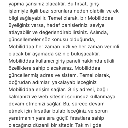
yapma şansınız olacaktır. Bu fırsat, giriş
işlemiyle ilgili bazı sorunlara neden olabilir ve ek
bilgi sağlayabilir. Temel olarak, bir Mobiliddaa
üyeliğiniz varsa, hedef bahislerinizi seviye
atlayabilir ve değerlendirebilirsiniz. Aslında,
güncellemeler söz konusu olduğunda,
Mobiliddaa her zaman hızlı ve her zaman verimli
olacak bir aşamada sizinle buluşacaktır.
Mobiliddaa kullanıcı giriş paneli hakkında etkili
özelliklere sahip olacaksınız. Mobiliddaa
güncellenmiş adres ve sistem. Temel olarak,
doğrudan adımları yakalayabileceğiniz
Mobiliddaa erişim sağlar. Giriş adresi, bağlı
kalmanızı ve web sitesini sorunsuz kullanmaya
devam etmenizi sağlar. Bu, sürece devam
etmek için fırsatlar bulabileceğiniz ve sorun
yaratmanın yanı sıra güçlü fırsatlara sahip
olacağınız düzenli bir sitedir. Takım ligde