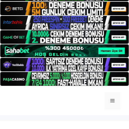
İçeriğe
atla
Menü