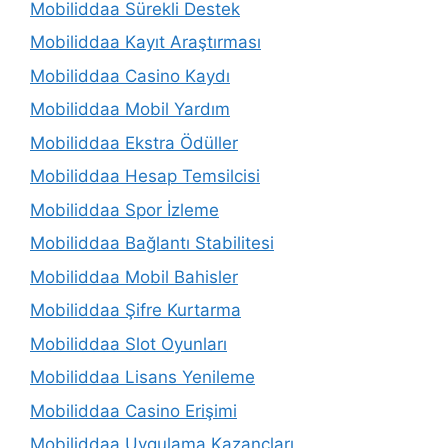
Mobiliddaa Sürekli Destek
Mobiliddaa Kayıt Araştırması
Mobiliddaa Casino Kaydı
Mobiliddaa Mobil Yardım
Mobiliddaa Ekstra Ödüller
Mobiliddaa Hesap Temsilcisi
Mobiliddaa Spor İzleme
Mobiliddaa Bağlantı Stabilitesi
Mobiliddaa Mobil Bahisler
Mobiliddaa Şifre Kurtarma
Mobiliddaa Slot Oyunları
Mobiliddaa Lisans Yenileme
Mobiliddaa Casino Erişimi
Mobiliddaa Uygulama Kazançları