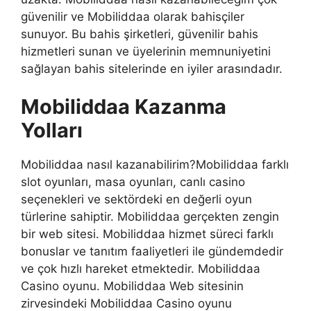
güvenilir ve Mobiliddaa olarak bahisçiler
sunuyor. Bu bahis şirketleri, güvenilir bahis
hizmetleri sunan ve üyelerinin memnuniyetini
sağlayan bahis sitelerinde en iyiler arasındadır.
Mobiliddaa Kazanma
Yolları
Mobiliddaa nasıl kazanabilirim?Mobiliddaa farklı
slot oyunları, masa oyunları, canlı casino
seçenekleri ve sektördeki en değerli oyun
türlerine sahiptir. Mobiliddaa gerçekten zengin
bir web sitesi. Mobiliddaa hizmet süreci farklı
bonuslar ve tanıtım faaliyetleri ile gündemdedir
ve çok hızlı hareket etmektedir. Mobiliddaa
Casino oyunu. Mobiliddaa Web sitesinin
zirvesindeki Mobiliddaa Casino oyunu