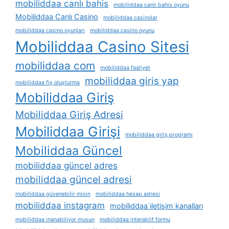
mobiliddaa canlı bahis
mobiliddaa canlı bahis oyunu
Mobiliddaa Canlı Casino
mobiliddaa casinolar
mobiliddaa casino oyunları
mobiliddaa casino oyunu
Mobiliddaa Casino Sitesi
mobiliddaa com
mobiliddaa faaliyet
mobiliddaa giris yap
mobiliddaa fiş oluşturma
Mobiliddaa Giriş
Mobiliddaa Giriş Adresi
Mobiliddaa Girişi
mobiliddaa giriş programı
Mobiliddaa Güncel
mobiliddaa güncel adres
mobiliddaa güncel adresi
mobiliddaa güvenebilir misin
mobiliddaa hesap adresi
mobiliddaa instagram
mobiliddaa i̇letişim kanalları
mobiliddaa i̇nanabiliyor musun
mobiliddaa i̇nteraktif formu