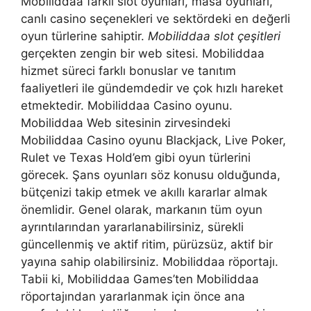
Mobiliddaa farklı slot oyunları, masa oyunları,
canlı casino seçenekleri ve sektördeki en değerli
oyun türlerine sahiptir.
Mobiliddaa slot çeşitleri
gerçekten zengin bir web sitesi. Mobiliddaa
hizmet süreci farklı bonuslar ve tanıtım
faaliyetleri ile gündemdedir ve çok hızlı hareket
etmektedir. Mobiliddaa Casino oyunu.
Mobiliddaa Web sitesinin zirvesindeki
Mobiliddaa Casino oyunu Blackjack, Live Poker,
Rulet ve Texas Hold’em gibi oyun türlerini
görecek. Şans oyunları söz konusu olduğunda,
bütçenizi takip etmek ve akıllı kararlar almak
önemlidir. Genel olarak, markanın tüm oyun
ayrıntılarından yararlanabilirsiniz, sürekli
güncellenmiş ve aktif ritim, pürüzsüz, aktif bir
yayına sahip olabilirsiniz. Mobiliddaa röportajı.
Tabii ki, Mobiliddaa Games’ten Mobiliddaa
röportajından yararlanmak için önce ana