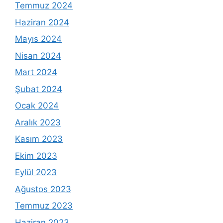
Temmuz 2024
Haziran 2024
Mayıs 2024
Nisan 2024
Mart 2024
Şubat 2024
Ocak 2024
Aralık 2023
Kasım 2023
Ekim 2023
Eylül 2023
Ağustos 2023
Temmuz 2023
Haziran 2023