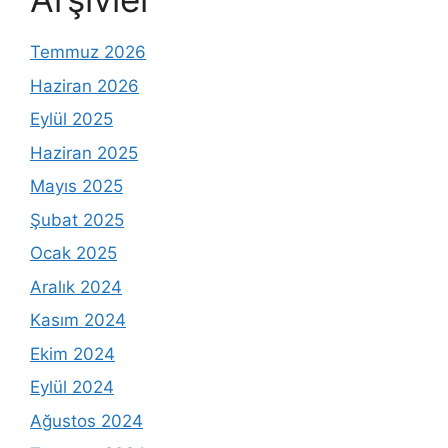
Temmuz 2026
Haziran 2026
Eylül 2025
Haziran 2025
Mayıs 2025
Şubat 2025
Ocak 2025
Aralık 2024
Kasım 2024
Ekim 2024
Eylül 2024
Ağustos 2024