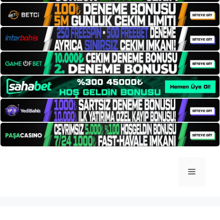
İçeriğe
atla
Menü