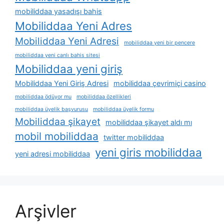
mobiliddaa yasadışı bahis
Mobiliddaa Yeni Adres
Mobiliddaa Yeni Adresi
mobiliddaa yeni bir pencere
mobiliddaa yeni canlı bahis sitesi
Mobiliddaa yeni giriş
Mobiliddaa Yeni Giriş Adresi
mobiliddaa çevrimiçi casino
mobiliddaa ödüyor mu
mobiliddaa özellikleri
mobiliddaa üyelik başvurusu
mobiliddaa üyelik formu
Mobiliddaa şikayet
mobiliddaa şikayet aldı mı
mobil mobiliddaa
twitter mobiliddaa
yeni giris mobiliddaa
yeni adresi mobiliddaa
Arşivler