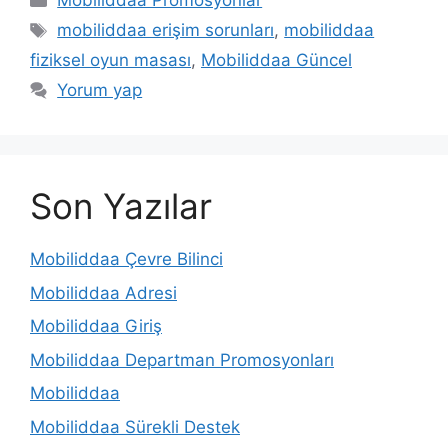
Mobiliddaa Promosyonlar
Etiketler
mobiliddaa erişim sorunları
,
mobiliddaa
fiziksel oyun masası
,
Mobiliddaa Güncel
Yorum yap
Son Yazılar
Mobiliddaa Çevre Bilinci
Mobiliddaa Adresi
Mobiliddaa Giriş
Mobiliddaa Departman Promosyonları
Mobiliddaa
Mobiliddaa Sürekli Destek