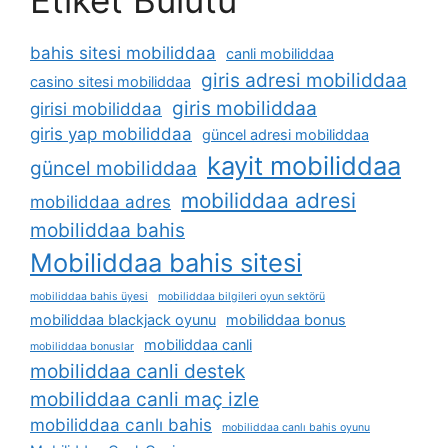
Etiket Bulutu
bahis sitesi mobiliddaa
canli mobiliddaa
giris adresi mobiliddaa
casino sitesi mobiliddaa
giris mobiliddaa
girisi mobiliddaa
giris yap mobiliddaa
güncel adresi mobiliddaa
kayit mobiliddaa
güncel mobiliddaa
mobiliddaa adresi
mobiliddaa adres
mobiliddaa bahis
Mobiliddaa bahis sitesi
mobiliddaa bahis üyesi
mobiliddaa bilgileri oyun sektörü
mobiliddaa blackjack oyunu
mobiliddaa bonus
mobiliddaa canli
mobiliddaa bonuslar
mobiliddaa canli destek
mobiliddaa canli maç izle
mobiliddaa canlı bahis
mobiliddaa canlı bahis oyunu