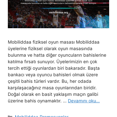
Mobiliddaa fiziksel oyun masası Mobiliddaa
üyelerine fiziksel olarak oyun masasında
bulunma ve hatta diğer oyuncuların bahislerine
katılma fırsatı sunuyor. Üyelerimizin en çok
tercih ettiği oyunlardan biri bakaradır. Başta
bankacı veya oyuncu bahisleri olmak üzere
çeşitli bahis türleri vardır. Bu, her odada
karşılaşacağınız masa oyunlarından biridir.
Doğal olarak en basit yaklaşım maçın galibi
üzerine bahis oynamaktır. …
Devamını oku…
Kategoriler