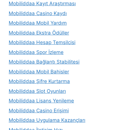
Mobiliddaa Kayıt Araştırması
Mobiliddaa Casino Kaydı
Mobiliddaa Mobil Yardım
Mobiliddaa Ekstra Ödüller
Mobiliddaa Hesap Temsilcisi
Mobiliddaa Spor İzleme
Mobiliddaa Bağlantı Stabilitesi
Mobiliddaa Mobil Bahisler
Mobiliddaa Şifre Kurtarma
Mobiliddaa Slot Oyunları
Mobiliddaa Lisans Yenileme
Mobiliddaa Casino Erişimi
Mobiliddaa Uygulama Kazançları
Mobiliddaa İletişim Hızı