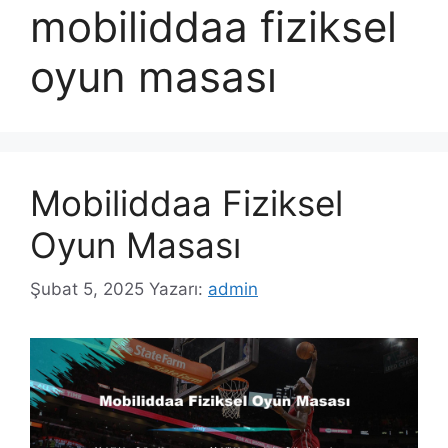
mobiliddaa fiziksel
oyun masası
Mobiliddaa Fiziksel
Oyun Masası
Şubat 5, 2025
Yazarı:
admin