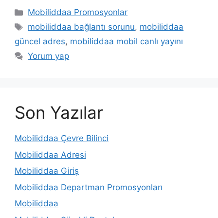
Kategoriler
Mobiliddaa Promosyonlar
Etiketler
mobiliddaa bağlantı sorunu
,
mobiliddaa
güncel adres
,
mobiliddaa mobil canlı yayını
Yorum yap
Son Yazılar
Mobiliddaa Çevre Bilinci
Mobiliddaa Adresi
Mobiliddaa Giriş
Mobiliddaa Departman Promosyonları
Mobiliddaa