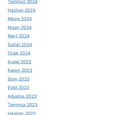
Temmuz 2024
Haziran 2024
Mayıs 2024
Nisan 2024
Mart 2024
Şubat 2024
Ocak 2024
Aralık 2023
Kasım 2023
Ekim 2023
Eylül 2023
Ağustos 2023
Temmuz 2023
Haziran 2023