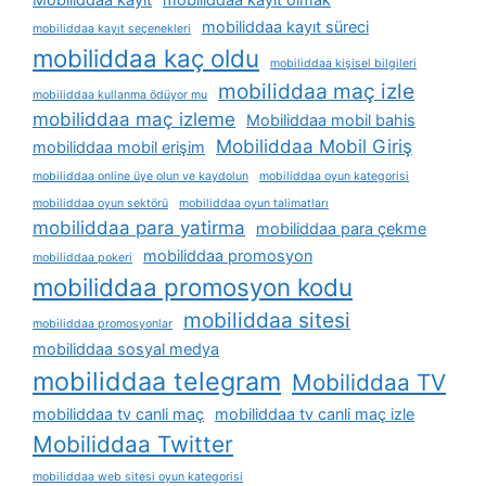
mobiliddaa kayıt süreci
mobiliddaa kayıt seçenekleri
mobiliddaa kaç oldu
mobiliddaa kişisel bilgileri
mobiliddaa maç izle
mobiliddaa kullanma ödüyor mu
mobiliddaa maç izleme
Mobiliddaa mobil bahis
Mobiliddaa Mobil Giriş
mobiliddaa mobil erişim
mobiliddaa online üye olun ve kaydolun
mobiliddaa oyun kategorisi
mobiliddaa oyun sektörü
mobiliddaa oyun talimatları
mobiliddaa para yatirma
mobiliddaa para çekme
mobiliddaa promosyon
mobiliddaa pokeri
mobiliddaa promosyon kodu
mobiliddaa sitesi
mobiliddaa promosyonlar
mobiliddaa sosyal medya
mobiliddaa telegram
Mobiliddaa TV
mobiliddaa tv canli maç
mobiliddaa tv canli maç izle
Mobiliddaa Twitter
mobiliddaa web sitesi oyun kategorisi