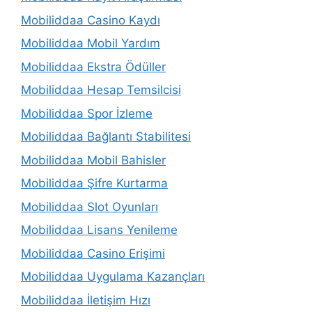
Mobiliddaa Casino Kaydı
Mobiliddaa Mobil Yardım
Mobiliddaa Ekstra Ödüller
Mobiliddaa Hesap Temsilcisi
Mobiliddaa Spor İzleme
Mobiliddaa Bağlantı Stabilitesi
Mobiliddaa Mobil Bahisler
Mobiliddaa Şifre Kurtarma
Mobiliddaa Slot Oyunları
Mobiliddaa Lisans Yenileme
Mobiliddaa Casino Erişimi
Mobiliddaa Uygulama Kazançları
Mobiliddaa İletişim Hızı