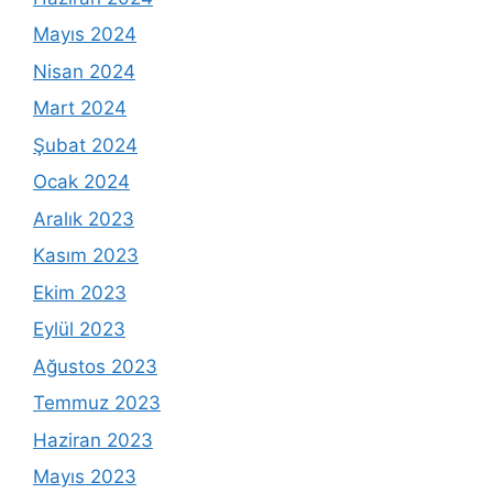
Mayıs 2024
Nisan 2024
Mart 2024
Şubat 2024
Ocak 2024
Aralık 2023
Kasım 2023
Ekim 2023
Eylül 2023
Ağustos 2023
Temmuz 2023
Haziran 2023
Mayıs 2023