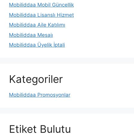
Mobiliddaa Mobil Güncellik
Mobiliddaa Lisanslı Hizmet
Mobiliddaa Aile Katılımı
Mobiliddaa Mesajı
Mobiliddaa Üyelik İptali
Kategoriler
Mobiliddaa Promosyonlar
Etiket Bulutu