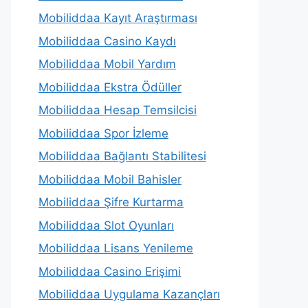
Mobiliddaa Kayıt Araştırması
Mobiliddaa Casino Kaydı
Mobiliddaa Mobil Yardım
Mobiliddaa Ekstra Ödüller
Mobiliddaa Hesap Temsilcisi
Mobiliddaa Spor İzleme
Mobiliddaa Bağlantı Stabilitesi
Mobiliddaa Mobil Bahisler
Mobiliddaa Şifre Kurtarma
Mobiliddaa Slot Oyunları
Mobiliddaa Lisans Yenileme
Mobiliddaa Casino Erişimi
Mobiliddaa Uygulama Kazançları