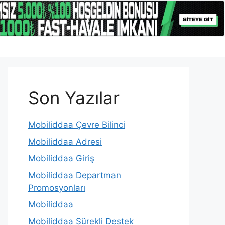
Son Yazılar
Mobiliddaa Çevre Bilinci
Mobiliddaa Adresi
Mobiliddaa Giriş
Mobiliddaa Departman
Promosyonları
Mobiliddaa
Mobiliddaa Sürekli Destek