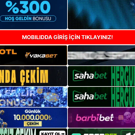
MOBILIDDA GİRİŞ İÇİN TIKLAYINIZ!