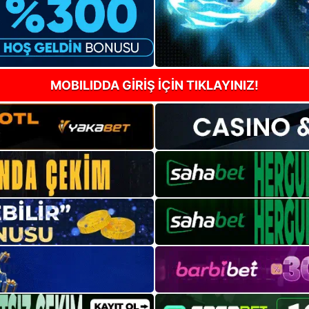
MOBILIDDA GİRİŞ İÇİN TIKLAYINIZ!