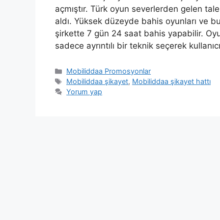
açmıştır. Türk oyun severlerden gelen tale
aldı. Yüksek düzeyde bahis oyunları ve bu
şirkette 7 gün 24 saat bahis yapabilir. Oyu
sadece ayrıntılı bir teknik seçerek kullanı
Kategoriler
Mobiliddaa Promosyonlar
Etiketler
Mobiliddaa şikayet
,
Mobiliddaa şikayet hattı
Yorum yap