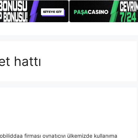
t hattı
biliddaa firması oynatıcıyı ülkemizde kullanıma