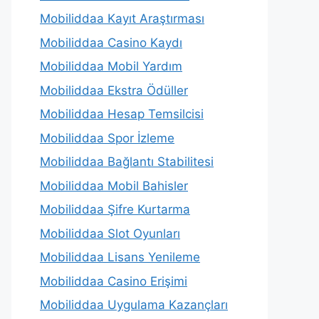
Mobiliddaa Kayıt Araştırması
Mobiliddaa Casino Kaydı
Mobiliddaa Mobil Yardım
Mobiliddaa Ekstra Ödüller
Mobiliddaa Hesap Temsilcisi
Mobiliddaa Spor İzleme
Mobiliddaa Bağlantı Stabilitesi
Mobiliddaa Mobil Bahisler
Mobiliddaa Şifre Kurtarma
Mobiliddaa Slot Oyunları
Mobiliddaa Lisans Yenileme
Mobiliddaa Casino Erişimi
Mobiliddaa Uygulama Kazançları