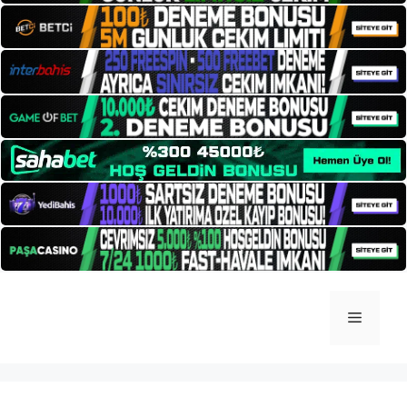
İçeriğe
atla
Menü