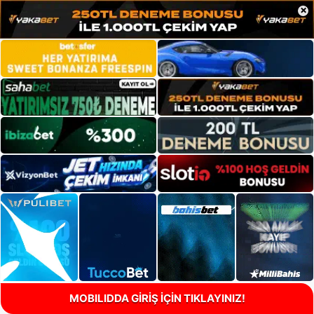
×
MOBILIDDA GİRİŞ İÇİN TIKLAYINIZ!