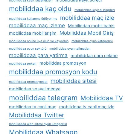
mobiliddaa kayıt seçenekleri
mobiliddaa kaç oldu
mobiliddaa kişisel bilgileri
mobiliddaa maç izle
mobiliddaa kullanma ödüyor mu
mobiliddaa maç izleme
Mobiliddaa mobil bahis
Mobiliddaa Mobil Giriş
mobiliddaa mobil erişim
mobiliddaa online üye olun ve kaydolun
mobiliddaa oyun kategorisi
mobiliddaa oyun sektörü
mobiliddaa oyun talimatları
mobiliddaa para yatirma
mobiliddaa para çekme
mobiliddaa promosyon
mobiliddaa pokeri
mobiliddaa promosyon kodu
mobiliddaa sitesi
mobiliddaa promosyonlar
mobiliddaa sosyal medya
mobiliddaa telegram
Mobiliddaa TV
mobiliddaa tv canli maç
mobiliddaa tv canli maç izle
Mobiliddaa Twitter
mobiliddaa web sitesi oyun kategorisi
Mobiliddaa Whatsapp