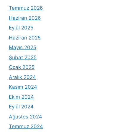
Temmuz 2026
Haziran 2026
Eylül 2025
Haziran 2025
Mayıs 2025
Şubat 2025
Ocak 2025
Aralık 2024
Kasım 2024
Ekim 2024
Eylül 2024
Ağustos 2024
Temmuz 2024