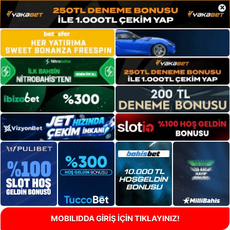
×
MOBILIDDA GİRİŞ İÇİN TIKLAYINIZ!