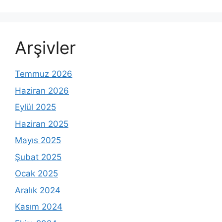
Arşivler
Temmuz 2026
Haziran 2026
Eylül 2025
Haziran 2025
Mayıs 2025
Şubat 2025
Ocak 2025
Aralık 2024
Kasım 2024