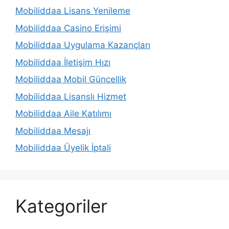
Mobiliddaa Lisans Yenileme
Mobiliddaa Casino Erişimi
Mobiliddaa Uygulama Kazançları
Mobiliddaa İletişim Hızı
Mobiliddaa Mobil Güncellik
Mobiliddaa Lisanslı Hizmet
Mobiliddaa Aile Katılımı
Mobiliddaa Mesajı
Mobiliddaa Üyelik İptali
Kategoriler