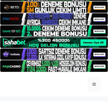
İçeriğe
atla
Menü