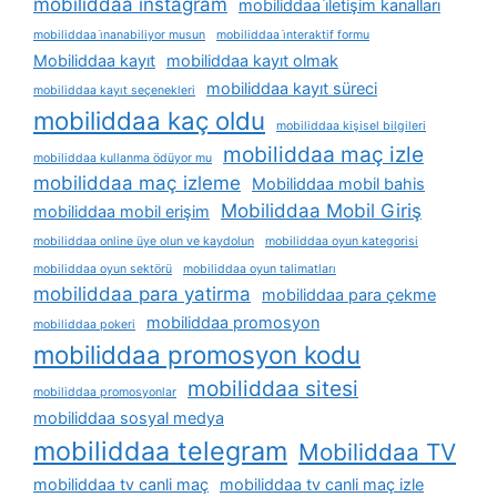
mobiliddaa instagram
mobiliddaa i̇letişim kanalları
mobiliddaa i̇nanabiliyor musun
mobiliddaa i̇nteraktif formu
Mobiliddaa kayıt
mobiliddaa kayıt olmak
mobiliddaa kayıt süreci
mobiliddaa kayıt seçenekleri
mobiliddaa kaç oldu
mobiliddaa kişisel bilgileri
mobiliddaa maç izle
mobiliddaa kullanma ödüyor mu
mobiliddaa maç izleme
Mobiliddaa mobil bahis
Mobiliddaa Mobil Giriş
mobiliddaa mobil erişim
mobiliddaa online üye olun ve kaydolun
mobiliddaa oyun kategorisi
mobiliddaa oyun sektörü
mobiliddaa oyun talimatları
mobiliddaa para yatirma
mobiliddaa para çekme
mobiliddaa promosyon
mobiliddaa pokeri
mobiliddaa promosyon kodu
mobiliddaa sitesi
mobiliddaa promosyonlar
mobiliddaa sosyal medya
mobiliddaa telegram
Mobiliddaa TV
mobiliddaa tv canli maç
mobiliddaa tv canli maç izle