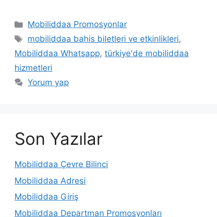
Kategoriler
Mobiliddaa Promosyonlar
Etiketler
mobiliddaa bahis biletleri ve etkinlikleri
,
Mobiliddaa Whatsapp
,
türkiye'de mobiliddaa
hizmetleri
Yorum yap
Son Yazılar
Mobiliddaa Çevre Bilinci
Mobiliddaa Adresi
Mobiliddaa Giriş
Mobiliddaa Departman Promosyonları