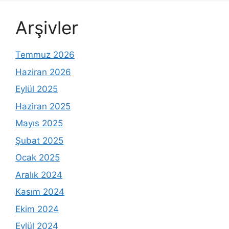
Arşivler
Temmuz 2026
Haziran 2026
Eylül 2025
Haziran 2025
Mayıs 2025
Şubat 2025
Ocak 2025
Aralık 2024
Kasım 2024
Ekim 2024
Eylül 2024