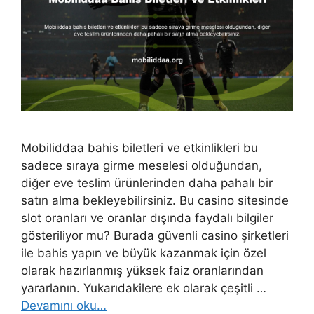
Mobiliddaa bahis biletleri ve etkinlikleri bu
sadece sıraya girme meselesi olduğundan,
diğer eve teslim ürünlerinden daha pahalı bir
satın alma bekleyebilirsiniz. Bu casino sitesinde
slot oranları ve oranlar dışında faydalı bilgiler
gösteriliyor mu? Burada güvenli casino şirketleri
ile bahis yapın ve büyük kazanmak için özel
olarak hazırlanmış yüksek faiz oranlarından
yararlanın. Yukarıdakilere ek olarak çeşitli …
Devamını oku…