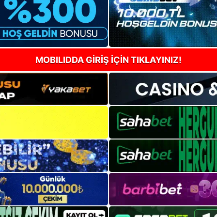
MOBILIDDA GİRİŞ İÇİN TIKLAYINIZ!