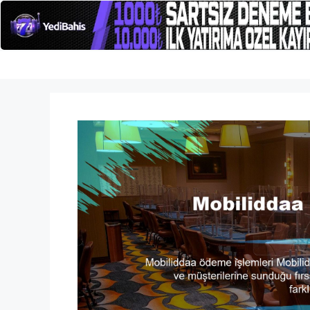
İçeriğe
atla