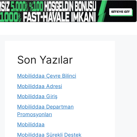
Son Yazılar
Mobiliddaa Çevre Bilinci
Mobiliddaa Adresi
Mobiliddaa Giriş
Mobiliddaa Departman
Promosyonları
Mobiliddaa
Mobiliddaa Sürekli Destek