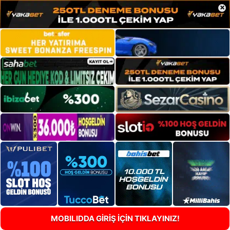
×
MOBILIDDA GİRİŞ İÇİN TIKLAYINIZ!