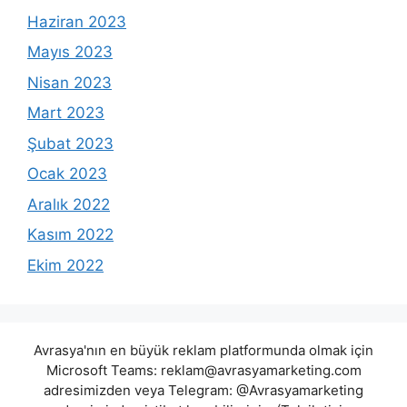
Haziran 2023
Mayıs 2023
Nisan 2023
Mart 2023
Şubat 2023
Ocak 2023
Aralık 2022
Kasım 2022
Ekim 2022
Avrasya'nın en büyük reklam platformunda olmak için
Microsoft Teams:
reklam@avrasyamarketing.com
adresimizden veya Telegram: @Avrasyamarketing