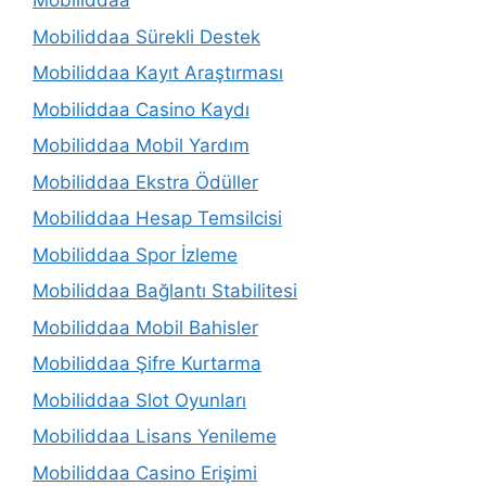
Mobiliddaa
Mobiliddaa Sürekli Destek
Mobiliddaa Kayıt Araştırması
Mobiliddaa Casino Kaydı
Mobiliddaa Mobil Yardım
Mobiliddaa Ekstra Ödüller
Mobiliddaa Hesap Temsilcisi
Mobiliddaa Spor İzleme
Mobiliddaa Bağlantı Stabilitesi
Mobiliddaa Mobil Bahisler
Mobiliddaa Şifre Kurtarma
Mobiliddaa Slot Oyunları
Mobiliddaa Lisans Yenileme
Mobiliddaa Casino Erişimi