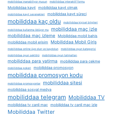
mobiliddaa i̇nanabiliyor musun
mobiliddaa i̇nteraktif formu
Mobiliddaa kayıt
mobiliddaa kayıt olmak
mobiliddaa kayıt süreci
mobiliddaa kayıt seçenekleri
mobiliddaa kaç oldu
mobiliddaa kişisel bilgileri
mobiliddaa maç izle
mobiliddaa kullanma ödüyor mu
mobiliddaa maç izleme
Mobiliddaa mobil bahis
Mobiliddaa Mobil Giriş
mobiliddaa mobil erişim
mobiliddaa online üye olun ve kaydolun
mobiliddaa oyun kategorisi
mobiliddaa oyun sektörü
mobiliddaa oyun talimatları
mobiliddaa para yatirma
mobiliddaa para çekme
mobiliddaa promosyon
mobiliddaa pokeri
mobiliddaa promosyon kodu
mobiliddaa sitesi
mobiliddaa promosyonlar
mobiliddaa sosyal medya
mobiliddaa telegram
Mobiliddaa TV
mobiliddaa tv canli maç
mobiliddaa tv canli maç izle
Mobiliddaa Twitter