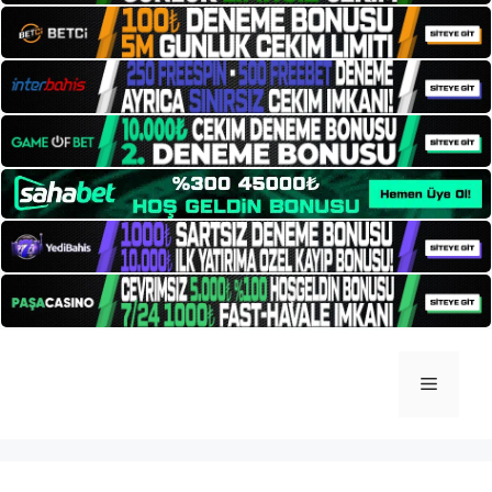
İçeriğe
atla
Menü