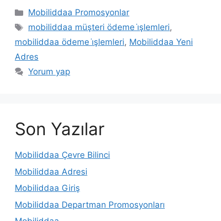
Kategoriler
Mobiliddaa Promosyonlar
Etiketler
mobiliddaa müşteri ödeme i̇şlemleri
,
mobiliddaa ödeme i̇şlemleri
,
Mobiliddaa Yeni
Adres
Yorum yap
Son Yazılar
Mobiliddaa Çevre Bilinci
Mobiliddaa Adresi
Mobiliddaa Giriş
Mobiliddaa Departman Promosyonları