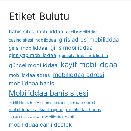
Etiket Bulutu
bahis sitesi mobiliddaa
canli mobiliddaa
giris adresi mobiliddaa
casino sitesi mobiliddaa
giris mobiliddaa
girisi mobiliddaa
giris yap mobiliddaa
güncel adresi mobiliddaa
kayit mobiliddaa
güncel mobiliddaa
mobiliddaa adresi
mobiliddaa adres
mobiliddaa bahis
Mobiliddaa bahis sitesi
mobiliddaa bahis üyesi
mobiliddaa bilgileri oyun sektörü
mobiliddaa blackjack oyunu
mobiliddaa bonus
mobiliddaa canli
mobiliddaa bonuslar
mobiliddaa canli destek