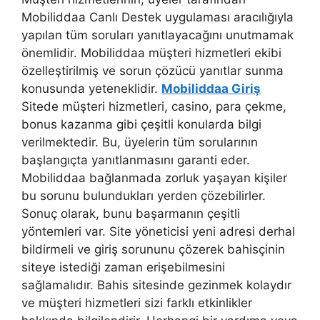
Mobiliddaa Canlı Destek uygulaması aracılığıyla
yapılan tüm soruları yanıtlayacağını unutmamak
önemlidir. Mobiliddaa müşteri hizmetleri ekibi
özelleştirilmiş ve sorun çözücü yanıtlar sunma
konusunda yeteneklidir.
Mobiliddaa Giriş
Sitede müşteri hizmetleri, casino, para çekme,
bonus kazanma gibi çeşitli konularda bilgi
verilmektedir. Bu, üyelerin tüm sorularının
başlangıçta yanıtlanmasını garanti eder.
Mobiliddaa bağlanmada zorluk yaşayan kişiler
bu sorunu bulundukları yerden çözebilirler.
Sonuç olarak, bunu başarmanın çeşitli
yöntemleri var. Site yöneticisi yeni adresi derhal
bildirmeli ve giriş sorununu çözerek bahisçinin
siteye istediği zaman erişebilmesini
sağlamalıdır. Bahis sitesinde gezinmek kolaydır
ve müşteri hizmetleri sizi farklı etkinlikler