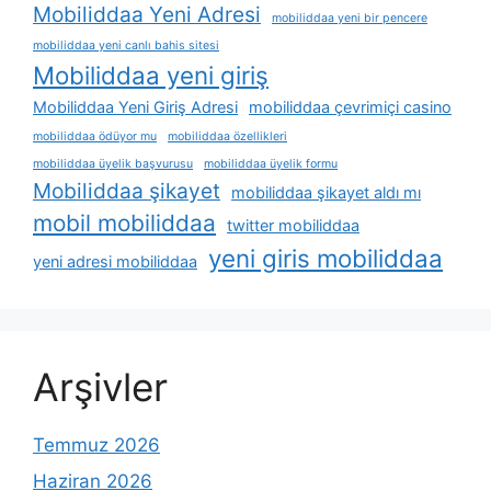
Mobiliddaa Yeni Adresi
mobiliddaa yeni bir pencere
mobiliddaa yeni canlı bahis sitesi
Mobiliddaa yeni giriş
Mobiliddaa Yeni Giriş Adresi
mobiliddaa çevrimiçi casino
mobiliddaa ödüyor mu
mobiliddaa özellikleri
mobiliddaa üyelik başvurusu
mobiliddaa üyelik formu
Mobiliddaa şikayet
mobiliddaa şikayet aldı mı
mobil mobiliddaa
twitter mobiliddaa
yeni giris mobiliddaa
yeni adresi mobiliddaa
Arşivler
Temmuz 2026
Haziran 2026