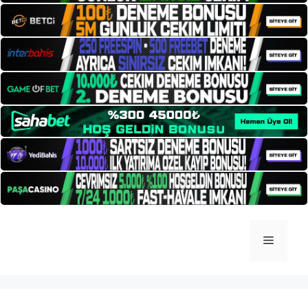
İçeriğe
atla
Menü