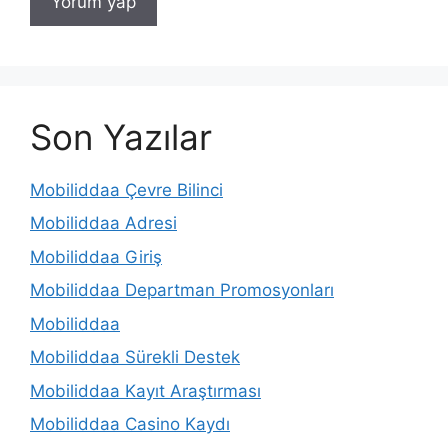
Son Yazılar
Mobiliddaa Çevre Bilinci
Mobiliddaa Adresi
Mobiliddaa Giriş
Mobiliddaa Departman Promosyonları
Mobiliddaa
Mobiliddaa Sürekli Destek
Mobiliddaa Kayıt Araştırması
Mobiliddaa Casino Kaydı