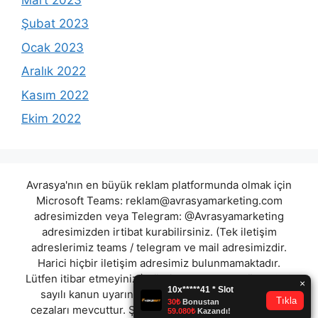
Şubat 2023
Ocak 2023
Aralık 2022
Kasım 2022
Ekim 2022
Avrasya'nın en büyük reklam platformunda olmak için
Microsoft Teams:
reklam@avrasyamarketing.com
adresimizden veya Telegram: @Avrasyamarketing
adresimizden irtibat kurabilirsiniz. (Tek iletişim
adreslerimiz teams / telegram ve mail adresimizdir.
Harici hiçbir iletişim adresimiz bulunmamaktadır.
Lütfen itibar etmeyiniz.) Türkiye yasalarına göre 7258
sayılı kanun uyarınca yasa dışı bahis oynamanın
cezaları mevcuttur. Şu an bulunduğunuz site hiç bir