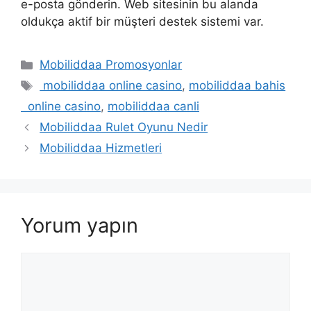
e-posta gönderin. Web sitesinin bu alanda
oldukça aktif bir müşteri destek sistemi var.
Kategoriler
Mobiliddaa Promosyonlar
Etiketler
mobiliddaa online casino
,
mobiliddaa bahis
online casino
,
mobiliddaa canli
Mobiliddaa Rulet Oyunu Nedir
Mobiliddaa Hizmetleri
Yorum yapın
Yorum