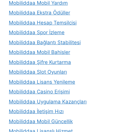
Mobiliddaa Mobil Yardım
Mobiliddaa Ekstra Ödüller
Mobiliddaa Hesap Temsilcisi
Mobiliddaa Spor İzleme
Mobiliddaa Bağlantı Stabilitesi
Mobiliddaa Mobil Bahisler
Mobiliddaa Şifre Kurtarma
Mobiliddaa Slot Oyunları
Mobiliddaa Lisans Yenileme
Mobiliddaa Casino Erişimi
Mobiliddaa Uygulama Kazançları
Mobiliddaa İletişim Hızı
Mobiliddaa Mobil Güncellik
Mobiliddaa Lisanslı Hizmet