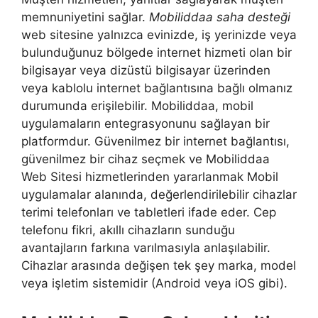
memnuniyetini sağlar.
Mobiliddaa saha desteği
web sitesine yalnızca evinizde, iş yerinizde veya
bulunduğunuz bölgede internet hizmeti olan bir
bilgisayar veya dizüstü bilgisayar üzerinden
veya kablolu internet bağlantısına bağlı olmanız
durumunda erişilebilir. Mobiliddaa, mobil
uygulamaların entegrasyonunu sağlayan bir
platformdur. Güvenilmez bir internet bağlantısı,
güvenilmez bir cihaz seçmek ve Mobiliddaa
Web Sitesi hizmetlerinden yararlanmak Mobil
uygulamalar alanında, değerlendirilebilir cihazlar
terimi telefonları ve tabletleri ifade eder. Cep
telefonu fikri, akıllı cihazların sunduğu
avantajların farkına varılmasıyla anlaşılabilir.
Cihazlar arasında değişen tek şey marka, model
veya işletim sistemidir (Android veya iOS gibi).