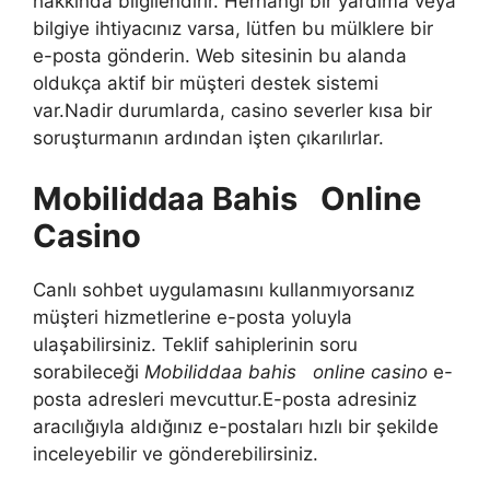
hakkında bilgilendirir. Herhangi bir yardıma veya
bilgiye ihtiyacınız varsa, lütfen bu mülklere bir
e-posta gönderin. Web sitesinin bu alanda
oldukça aktif bir müşteri destek sistemi
var.Nadir durumlarda, casino severler kısa bir
soruşturmanın ardından işten çıkarılırlar.
Mobiliddaa Bahis Online
Casino
Canlı sohbet uygulamasını kullanmıyorsanız
müşteri hizmetlerine e-posta yoluyla
ulaşabilirsiniz. Teklif sahiplerinin soru
sorabileceği
Mobiliddaa bahis online casino
e-
posta adresleri mevcuttur.E-posta adresiniz
aracılığıyla aldığınız e-postaları hızlı bir şekilde
inceleyebilir ve gönderebilirsiniz.