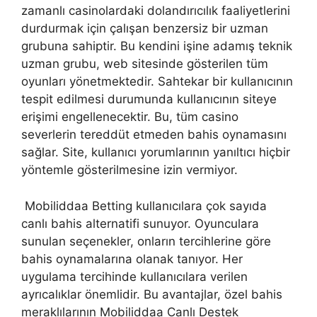
zamanlı casinolardaki dolandırıcılık faaliyetlerini
durdurmak için çalışan benzersiz bir uzman
grubuna sahiptir. Bu kendini işine adamış teknik
uzman grubu, web sitesinde gösterilen tüm
oyunları yönetmektedir. Sahtekar bir kullanıcının
tespit edilmesi durumunda kullanıcının siteye
erişimi engellenecektir. Bu, tüm casino
severlerin tereddüt etmeden bahis oynamasını
sağlar. Site, kullanıcı yorumlarının yanıltıcı hiçbir
yöntemle gösterilmesine izin vermiyor.
Mobiliddaa Betting kullanıcılara çok sayıda
canlı bahis alternatifi sunuyor. Oyunculara
sunulan seçenekler, onların tercihlerine göre
bahis oynamalarına olanak tanıyor. Her
uygulama tercihinde kullanıcılara verilen
ayrıcalıklar önemlidir. Bu avantajlar, özel bahis
meraklılarının Mobiliddaa Canlı Destek