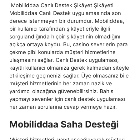
Mobiliddaa Canlı Destek Şikâyet Şikâyeti
Mobiliddaa Canlı Destek uygulamasında son
derece istenmeyen bir durumdur. Mobiliddaa,
bir kullanıcı tarafından şikâyetleriyle ilgili
sorgulandığında hiçbir şikâyetinin olmadığını
açıkça ortaya koydu. Bu, casino severlerin para
çekme gibi konularda müşteri hizmetlerine
ulaşmasını sağlar. Canlı Destek uygulaması,
kayıtlı kullanıcı olmanıza gerek kalmadan siteyle
etkileşime geçmenizi sağlar. Üye olmasanız bile
müşteri hizmetlerinin her zaman nazik ve
yardımcı olacağına güvenebilirsiniz. Bahis
yapmayı sevenler için canlı destek uygulaması
her zaman sorularına cevap vermeye hazır.
Mobiliddaa Saha Desteği
Müşteri hizmetleri, yanıtlar sağlayarak müşteri