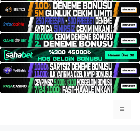
İçeriğe
atla
Menü