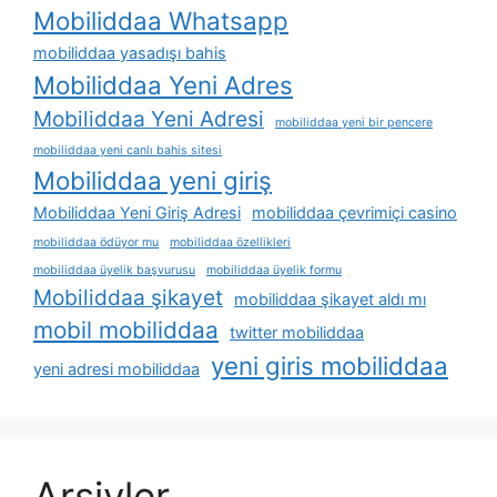
Mobiliddaa Whatsapp
mobiliddaa yasadışı bahis
Mobiliddaa Yeni Adres
Mobiliddaa Yeni Adresi
mobiliddaa yeni bir pencere
mobiliddaa yeni canlı bahis sitesi
Mobiliddaa yeni giriş
Mobiliddaa Yeni Giriş Adresi
mobiliddaa çevrimiçi casino
mobiliddaa ödüyor mu
mobiliddaa özellikleri
mobiliddaa üyelik başvurusu
mobiliddaa üyelik formu
Mobiliddaa şikayet
mobiliddaa şikayet aldı mı
mobil mobiliddaa
twitter mobiliddaa
yeni giris mobiliddaa
yeni adresi mobiliddaa
Arşivler