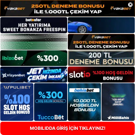
×
MOBILIDDA GİRİŞ İÇİN TIKLAYINIZ!