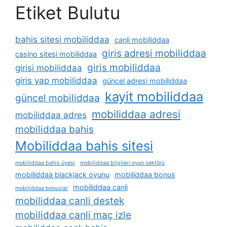
Etiket Bulutu
bahis sitesi mobiliddaa
canli mobiliddaa
giris adresi mobiliddaa
casino sitesi mobiliddaa
giris mobiliddaa
girisi mobiliddaa
giris yap mobiliddaa
güncel adresi mobiliddaa
kayit mobiliddaa
güncel mobiliddaa
mobiliddaa adresi
mobiliddaa adres
mobiliddaa bahis
Mobiliddaa bahis sitesi
mobiliddaa bahis üyesi
mobiliddaa bilgileri oyun sektörü
mobiliddaa blackjack oyunu
mobiliddaa bonus
mobiliddaa canli
mobiliddaa bonuslar
mobiliddaa canli destek
mobiliddaa canli maç izle