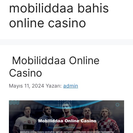
mobiliddaa bahis
online casino
Mobiliddaa Online
Casino
Mayıs 11, 2024
Yazarı:
admin