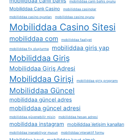
mobiliddaa canlı bahis
mobiliddaa canlı bahis oyunu
Mobiliddaa Canlı Casino
mobiliddaa casinolar
mobiliddaa casino oyunları
mobiliddaa casino oyunu
Mobiliddaa Casino Sitesi
mobiliddaa com
mobiliddaa faaliyet
mobiliddaa giris yap
mobiliddaa fiş oluşturma
Mobiliddaa Giriş
Mobiliddaa Giriş Adresi
Mobiliddaa Girişi
mobiliddaa giriş programı
Mobiliddaa Güncel
mobiliddaa güncel adres
mobiliddaa güncel adresi
mobiliddaa güvenebilir misin
mobiliddaa hesap adresi
mobiliddaa instagram
mobiliddaa i̇letişim kanalları
mobiliddaa i̇nanabiliyor musun
mobiliddaa i̇nteraktif formu
Mobiliddaa kayıt
mobiliddaa kayıt olmak