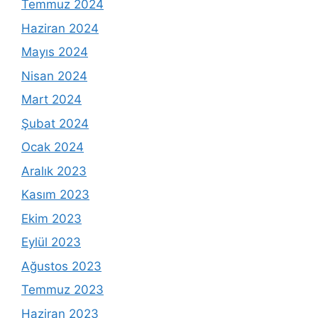
Temmuz 2024
Haziran 2024
Mayıs 2024
Nisan 2024
Mart 2024
Şubat 2024
Ocak 2024
Aralık 2023
Kasım 2023
Ekim 2023
Eylül 2023
Ağustos 2023
Temmuz 2023
Haziran 2023