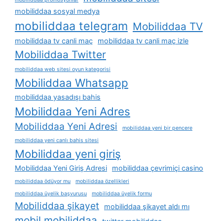
mobiliddaa sosyal medya
mobiliddaa telegram
Mobiliddaa TV
mobiliddaa tv canli maç
mobiliddaa tv canli maç izle
Mobiliddaa Twitter
mobiliddaa web sitesi oyun kategorisi
Mobiliddaa Whatsapp
mobiliddaa yasadışı bahis
Mobiliddaa Yeni Adres
Mobiliddaa Yeni Adresi
mobiliddaa yeni bir pencere
mobiliddaa yeni canlı bahis sitesi
Mobiliddaa yeni giriş
Mobiliddaa Yeni Giriş Adresi
mobiliddaa çevrimiçi casino
mobiliddaa ödüyor mu
mobiliddaa özellikleri
mobiliddaa üyelik başvurusu
mobiliddaa üyelik formu
Mobiliddaa şikayet
mobiliddaa şikayet aldı mı
mobil mobiliddaa