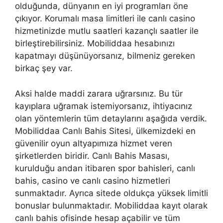
olduğunda, dünyanın en iyi programları öne
çıkıyor. Korumalı masa limitleri ile canlı casino
hizmetinizde mutlu saatleri kazançlı saatler ile
birleştirebilirsiniz. Mobiliddaa hesabınızı
kapatmayı düşünüyorsanız, bilmeniz gereken
birkaç şey var.
Aksi halde maddi zarara uğrarsınız. Bu tür
kayıplara uğramak istemiyorsanız, ihtiyacınız
olan yöntemlerin tüm detaylarını aşağıda verdik.
Mobiliddaa Canlı Bahis Sitesi, ülkemizdeki en
güvenilir oyun altyapımıza hizmet veren
şirketlerden biridir. Canlı Bahis Masası,
kurulduğu andan itibaren spor bahisleri, canlı
bahis, casino ve canlı casino hizmetleri
sunmaktadır. Ayrıca sitede oldukça yüksek limitli
bonuslar bulunmaktadır. Mobiliddaa kayıt olarak
canlı bahis ofisinde hesap açabilir ve tüm