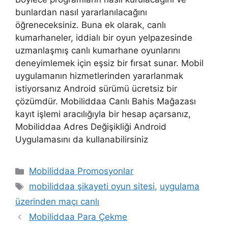
bunlardan nasıl yararlanılacağını
öğreneceksiniz. Buna ek olarak, canlı
kumarhaneler, iddialı bir oyun yelpazesinde
uzmanlaşmış canlı kumarhane oyunlarını
deneyimlemek için eşsiz bir fırsat sunar. Mobil
uygulamanın hizmetlerinden yararlanmak
istiyorsanız Android sürümü ücretsiz bir
çözümdür. Mobiliddaa Canlı Bahis Mağazası
kayıt işlemi aracılığıyla bir hesap açarsanız,
Mobiliddaa Adres Değişikliği Android
Uygulamasını da kullanabilirsiniz
Kategoriler
Mobiliddaa Promosyonlar
Etiketler
mobiliddaa şikayeti oyun sitesi
,
uygulama
üzerinden maçı canlı
Mobiliddaa Para Çekme