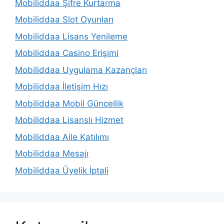
Mobiliddaa Şifre Kurtarma
Mobiliddaa Slot Oyunları
Mobiliddaa Lisans Yenileme
Mobiliddaa Casino Erişimi
Mobiliddaa Uygulama Kazançları
Mobiliddaa İletişim Hızı
Mobiliddaa Mobil Güncellik
Mobiliddaa Lisanslı Hizmet
Mobiliddaa Aile Katılımı
Mobiliddaa Mesajı
Mobiliddaa Üyelik İptali