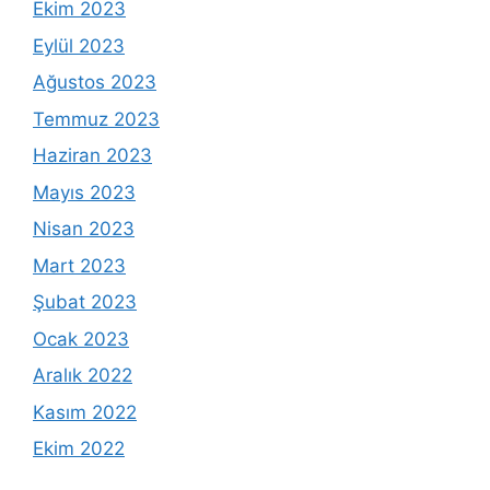
Ekim 2023
Eylül 2023
Ağustos 2023
Temmuz 2023
Haziran 2023
Mayıs 2023
Nisan 2023
Mart 2023
Şubat 2023
Ocak 2023
Aralık 2022
Kasım 2022
Ekim 2022