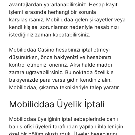
avantajlardan yararlanabilirsiniz. Hesap kayıt
işlemi sırasında herhangi bir sorunla
karşılaşırsanız, Mobiliddaa gelen şikayetler veya
kendi kişisel sorunlarınız nedeniyle hesabınızı
istediğiniz zaman kapatabilirsiniz.
Mobiliddaa Casino hesabınızı iptal etmeyi
düşünürken, önce bakiyenizi ve hesabınızı
kontrol etmenizi öneririz. Aksi halde maddi
zarara uğrayabilirsiniz. Bu noktada özellikle
bakiyenizde para varsa gidin kendiniz alın.
Mobiliddaa, çıkarma teknikleriyle talep yaratır.
Mobiliddaa Üyelik İptali
Mobiliddaa üyeliğinin iptal sebeplerinde canlı
bahis ofisi üyeleri tarafından yapılan ihlaller için
özel bir bölüm oluşturduk. Üyeler hesaplarını