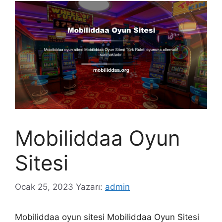
Mobiliddaa Oyun
Sitesi
Ocak 25, 2023
Yazarı:
admin
Mobiliddaa oyun sitesi Mobiliddaa Oyun Sitesi