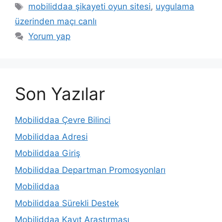
Etiketler
mobiliddaa şikayeti oyun sitesi
,
uygulama
üzerinden maçı canlı
Yorum yap
Son Yazılar
Mobiliddaa Çevre Bilinci
Mobiliddaa Adresi
Mobiliddaa Giriş
Mobiliddaa Departman Promosyonları
Mobiliddaa
Mobiliddaa Sürekli Destek
Mobiliddaa Kayıt Araştırması