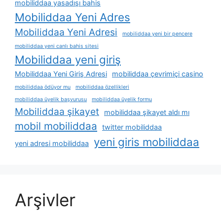
mobiliddaa yasadışı bahis
Mobiliddaa Yeni Adres
Mobiliddaa Yeni Adresi
mobiliddaa yeni bir pencere
mobiliddaa yeni canlı bahis sitesi
Mobiliddaa yeni giriş
Mobiliddaa Yeni Giriş Adresi
mobiliddaa çevrimiçi casino
mobiliddaa ödüyor mu
mobiliddaa özellikleri
mobiliddaa üyelik başvurusu
mobiliddaa üyelik formu
Mobiliddaa şikayet
mobiliddaa şikayet aldı mı
mobil mobiliddaa
twitter mobiliddaa
yeni giris mobiliddaa
yeni adresi mobiliddaa
Arşivler