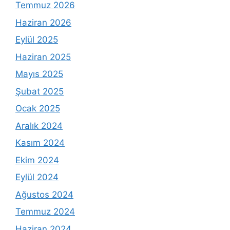
Temmuz 2026
Haziran 2026
Eylül 2025
Haziran 2025
Mayıs 2025
Şubat 2025
Ocak 2025
Aralık 2024
Kasım 2024
Ekim 2024
Eylül 2024
Ağustos 2024
Temmuz 2024
Haziran 2024